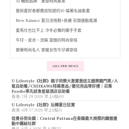
AI 輔助品牌 重塑時尚產業
藝術愛好者都應該知道的10 幅著名抽象畫
New Balance 夏日涼拖鞋+長襪 另類運動風潮
愛馬仕也比不上 冷冬必備的暖手手套
牛仔、皮衣、流蘇 耍酷的時尚穿搭
跟著時尚名人 掌握女性牛仔褲穿搭
ASIA PRN NEWS
U Lifestyle《社群》親子同樂大激賞激送主題樂園門票/人
氣自助餐/CHIIKAWA特展景品/嬰兒用品等好禮｜召集
Foodie率先試食星級酒店自助餐
香港, 7月 29 2026 早上6點00
U Lifestyle《社群》玩轉夏日狂賞
香港, 6月 17 2026 早上6點11
從曼谷到全國：Central Pattana在泰國最大規模的驕傲運
動中團結社群
曼谷, 6月 4 2026 早上3點22