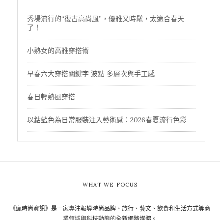
秀場流行的“復古高尚風”，優雅又時髦，太適合春天
了！
小熟女的高雅穿搭術
早春六大穿搭關鍵字 波點 多層次與手工感
春日輕熟風穿搭
以鈷藍色為日常服裝注入藝術感：2026春夏流行色彩
WHAT WE FOCUS
《瘋時尚資訊》是一家專注報導時尚品牌、旅行、藝文、飲食和生活方式等商
業領域與科技動態的全新網路媒體。