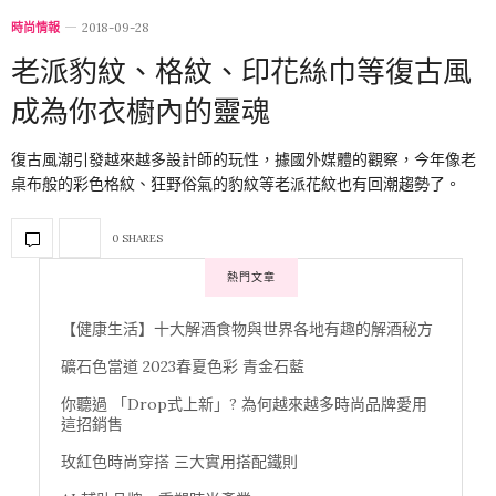
時尚情報
2018-09-28
老派豹紋、格紋、印花絲巾等復古風
成為你衣櫥內的靈魂
復古風潮引發越來越多設計師的玩性，據國外媒體的觀察，今年像老
桌布般的彩色格紋、狂野俗氣的豹紋等老派花紋也有回潮趨勢了。
0 SHARES
熱門文章
【健康生活】十大解酒食物與世界各地有趣的解酒秘方
礦石色當道 2023春夏色彩 青金石藍
你聽過 「Drop式上新」? 為何越來越多時尚品牌愛用
這招銷售
玫紅色時尚穿搭 三大實用搭配鐵則