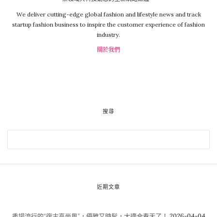
We deliver cutting-edge global fashion and lifestyle news and track
startup fashion business to inspire the customer experience of fashion
industry.
關於我們
搜尋
近期文章
秀場流行的“復古高尚風”，優雅又時髦，太適合春天了！
2026-04-04