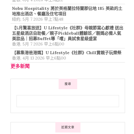
Nobu Hospitality 將於英格蘭拉特蘭郡佔地 185 英畝的土
地推出酒店、餐廳及住宅項目
紐約, 5月 7 2026 早上7點48
【5月驚喜放送】U Lifestyle《社群》母親節窩心獻禮 送出
五星級酒店自助餐／親子Pickleball體驗班／靚媽必備人氣
美妝品｜招募Buffet導「嚐」員試食星級盛宴
香港, 5月 7 2026 早上6點00
【募集港爸港媽】U Lifestyle《社群》Chill賞親子玩樂祭
香港, 4月 13 2026 早上6點00
更多新聞
搜尋
近期文章