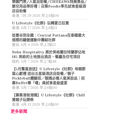
樂園門票/人氣自助餐/CHIIKAWA特展景品/
嬰兒用品等好禮｜召集Foodie率先試食星級酒
店自助餐
香港, 7月 29 2026 早上6點00
U Lifestyle《社群》玩轉夏日狂賞
香港, 6月 17 2026 早上6點11
從曼谷到全國：Central Pattana在泰國最大
規模的驕傲運動中團結社群
曼谷, 6月 4 2026 早上3點22
Nobu Hospitality 將於英格蘭拉特蘭郡佔地
185 英畝的土地推出酒店、餐廳及住宅項目
紐約, 5月 7 2026 早上7點48
【5月驚喜放送】U Lifestyle《社群》母親節
窩心獻禮 送出五星級酒店自助餐／親子
Pickleball體驗班／靚媽必備人氣美妝品｜招
募Buffet導「嚐」員試食星級盛宴
香港, 5月 7 2026 早上6點00
【募集港爸港媽】U Lifestyle《社群》Chill
賞親子玩樂祭
香港, 4月 13 2026 早上6點00
更多新聞