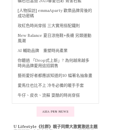
礦石色當道 2023春夏色彩 青金石藍
[人物採訪] emmaAparty 歡樂品牌背後的
成功密碼
玫紅色時尚穿搭 三大實用搭配鐵則
New Balance 夏日涼拖鞋+長襪 另類運動
風潮
AI 輔助品牌 重塑時尚產業
你聽過 「Drop式上新」? 為何越來越多
時尚品牌愛用這招銷售
藝術愛好者都應該知道的10 幅著名抽象畫
愛馬仕也比不上 冷冬必備的暖手手套
牛仔、皮衣、流蘇 耍酷的時尚穿搭
ASIA PRN NEWS
U Lifestyle《社群》親子同樂大激賞激送主題