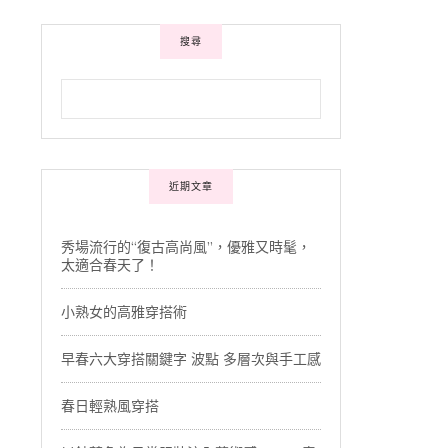
搜尋
近期文章
秀場流行的“復古高尚風”，優雅又時髦，
太適合春天了！
小熟女的高雅穿搭術
早春六大穿搭關鍵字 波點 多層次與手工感
春日輕熟風穿搭