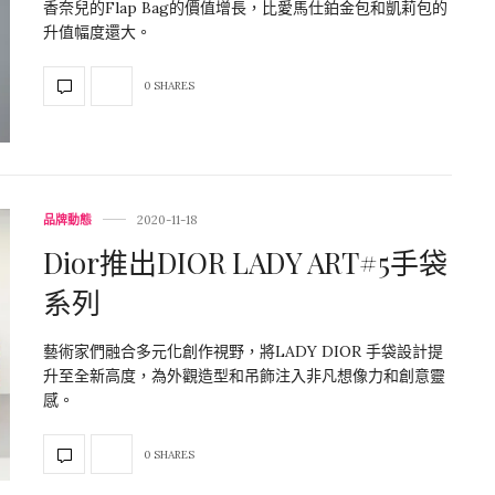
香奈兒的Flap Bag的價值增長，比愛馬仕鉑金包和凱莉包的
升值幅度還大。
0 SHARES
品牌動態
2020-11-18
Dior推出DIOR LADY ART#5手袋
系列
藝術家們融合多元化創作視野，將LADY DIOR 手袋設計提
升至全新高度，為外觀造型和吊飾注入非凡想像力和創意靈
感。
0 SHARES