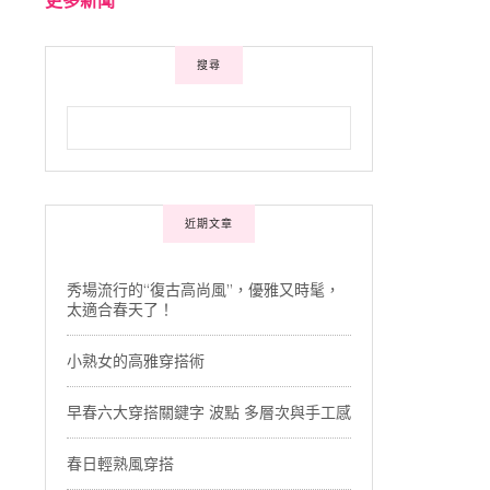
搜尋
近期文章
秀場流行的“復古高尚風”，優雅又時髦，
太適合春天了！
小熟女的高雅穿搭術
早春六大穿搭關鍵字 波點 多層次與手工感
春日輕熟風穿搭