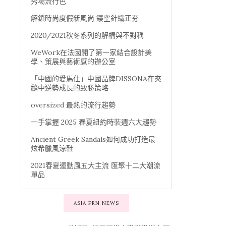
秀場流行色
解鎖時尚度假新風尚 鏤空針織正夯
2020/2021秋冬系列的解構與不對稱
WeWork在法國開了第一家結合設計美
學、策展與藝術感的辦公室
「中國的愛馬仕」中國品牌DISSONA在夾
縫中逆勢成長的致勝策略
oversized 最熱的流行趨勢
一手掌握 2025 春夏紐約時裝週六大趨勢
Ancient Greek Sandals如何成功打造最
炫希臘風涼鞋
2021春夏運動風五大主流 匯聚十二大潮流
單品
ASIA PRN NEWS