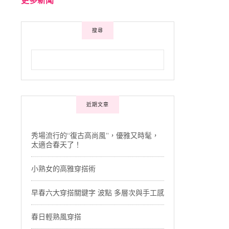
搜尋
近期文章
秀場流行的“復古高尚風”，優雅又時髦，
太適合春天了！
小熟女的高雅穿搭術
早春六大穿搭關鍵字 波點 多層次與手工感
春日輕熟風穿搭