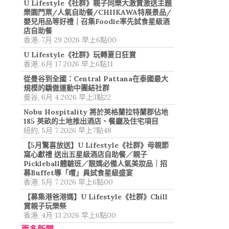
U Lifestyle《社群》親子同樂大激賞激送主題
樂園門票/人氣自助餐/CHIIKAWA特展景品/
嬰兒用品等好禮｜召集Foodie率先試食星級酒
店自助餐
香港, 7月 29 2026 早上6點00
U Lifestyle《社群》玩轉夏日狂賞
香港, 6月 17 2026 早上6點11
從曼谷到全國：Central Pattana在泰國最大
規模的驕傲運動中團結社群
曼谷, 6月 4 2026 早上3點22
Nobu Hospitality 將於英格蘭拉特蘭郡佔地
185 英畝的土地推出酒店、餐廳及住宅項目
紐約, 5月 7 2026 早上7點48
【5月驚喜放送】U Lifestyle《社群》母親節
窩心獻禮 送出五星級酒店自助餐／親子
Pickleball體驗班／靚媽必備人氣美妝品｜招
募Buffet導「嚐」員試食星級盛宴
香港, 5月 7 2026 早上6點00
【募集港爸港媽】U Lifestyle《社群》Chill
賞親子玩樂祭
香港, 4月 13 2026 早上6點00
更多新聞