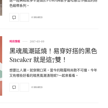
這一經典鞋款多半是由於PUMA與歌手蕾哈娜合作推出的粉
色緞帶系列。
0 SHARES
時尚情報
2017-03-09
黑魂風潮延燒！易穿好搭的黑色
Sneaker 就是這7雙！
想要比人潮，就穿開口笑，當今的鞋履時尚勢不可擋，今年
又有哪些好看的暗黑風潮湧現呢?一起來看看。
0 SHARES