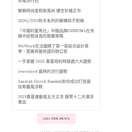
秀場流行色
解鎖時尚度假新風尚 鏤空針織正夯
2020/2021秋冬系列的解構與不對稱
「中國的愛馬仕」中國品牌DISSONA在夾
縫中逆勢成長的致勝策略
WeWork在法國開了第一家結合設計美
學、策展與藝術感的辦公室
一手掌握 2025 春夏紐約時裝週六大趨勢
oversized 最熱的流行趨勢
Ancient Greek Sandals如何成功打造最
炫希臘風涼鞋
2021春夏運動風五大主流 匯聚十二大潮流
單品
ASIA PRN NEWS