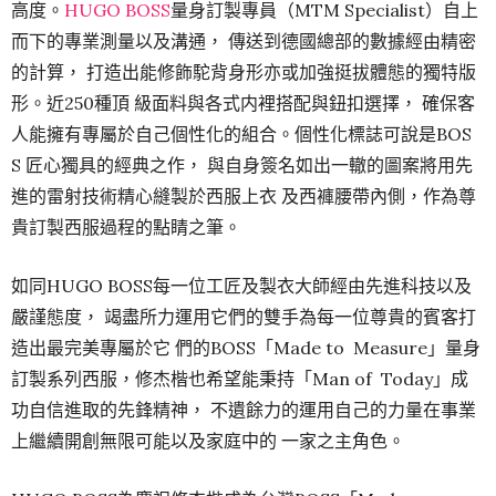
高度。
HUGO BOSS
量身訂製專員（MTM Specialist）自上
而下的專業測量以及溝通， 傳送到德國總部的數據經由精密
的計算， 打造出能修飾駝背身形亦或加強挺拔體態的獨特版
形。近250種頂 級面料與各式内裡搭配與鈕扣選擇， 確保客
人能擁有專屬於自己個性化的組合。個性化標誌可說是BOS
S 匠心獨具的經典之作， 與自身簽名如出一轍的圖案將用先
進的雷射技術精心縫製於西服上衣 及西褲腰帶內側，作為尊
貴訂製西服過程的點睛之筆。
如同HUGO BOSS每一位工匠及製衣大師經由先進科技以及
嚴謹態度， 竭盡所力運用它們的雙手為每一位尊貴的賓客打
造出最完美專屬於它 們的BOSS「Made to Measure」量身
訂製系列西服，修杰楷也希望能秉持「Man of Today」成
功自信進取的先鋒精神， 不遺餘力的運用自己的力量在事業
上繼續開創無限可能以及家庭中的 一家之主角色。