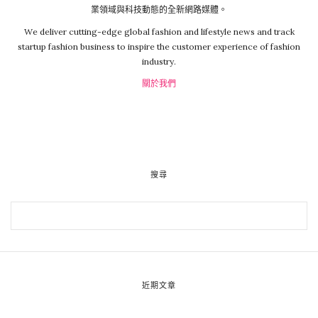
業領域與科技動態的全新網路媒體。
We deliver cutting-edge global fashion and lifestyle news and track
startup fashion business to inspire the customer experience of fashion
industry.
關於我們
搜尋
近期文章