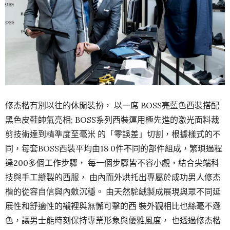
修杰楷有別以往的休閒裝扮， 以一席 BOSS亮藍色西裝搭配
黑色皮鞋帥氣亮相; BOSS系列西裝運用極先進的激光面料裁
剪技術達到精準度至毫米 的「零誤差」切割，根據樣式的不
同，每套BOSS西裝平均由18 0件不同的部件組成，繁瑣過程
達200多個工作步驟， 每一個步驟皆不容小覷，結合尖端科
技與手工縫製的西服， 由內而外烘托出專屬於成功男人修杰
楷的從容自信與內斂沉穩。 由天然駝絨製成展現與眾不同延
展性和舒適性的襯裡與無懈可擊的西 裝外觀相比也絲毫不遜
色，讓男士能時刻保持專業形象與優雅風度， 也透過修杰楷