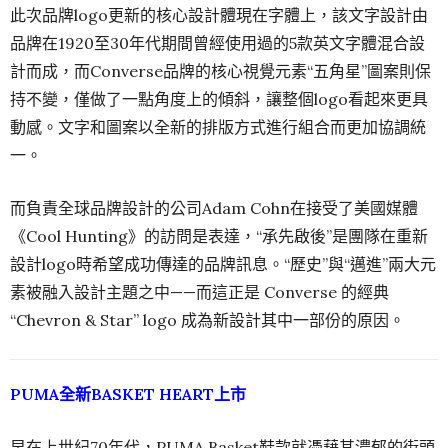
此次品牌logo更新的核心設計體現在字體上，該文字設計由
品牌在1920至30年代期間曾經使用過的5款英文字體混合設
計而成，而Converse品牌的核心視覺元素“五角星”圖案則保
持不變，僅做了一點角度上的傾斜，讓整個logo看起來更具
動感。文字和圖案以全新的排版方式進行組合而更加協調統
一。
而負責全球品牌設計的公司Adam Cohn在接受了美國媒體
《Cool Hunting》的訪問是表達，“承先啟後”是團隊在重新
設計logo時希望成功傳達的品牌訊息。“歷史”與“邁進”兩大元
素被融入設計主題之中——而這正是 Converse 的經典
“Chevron & Star” logo 成為新設計其中一部份的原因。
PUMA全新BASKET HEART上市
早在上世紀70年代，PUMA Basket鞋款就憑藉其濃郁的街頭