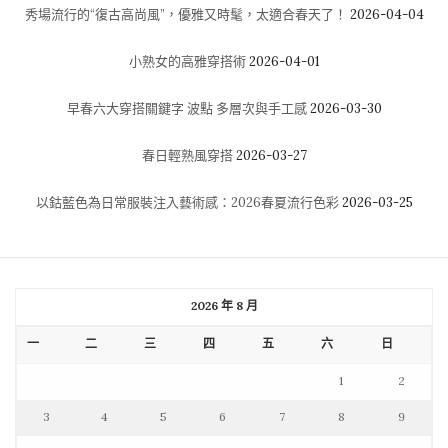
秀場流行的“復古高尚風”，優雅又時髦，太適合春天了！
2026-04-04
小熟女的高雅穿搭術
2026-04-01
早春六大穿搭關鍵字 波點 多層次與手工感
2026-03-30
春日輕熟風穿搭
2026-03-27
以鈷藍色為日常服裝注入藝術感：2026春夏流行色彩
2026-03-25
2026 年 8 月
一
二
三
四
五
六
日
1
2
3
4
5
6
7
8
9