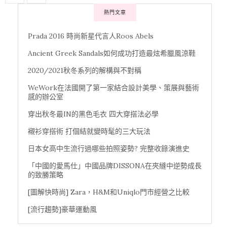
熱門文章
Prada 2016 時尚新星代言人Roos Abels
Ancient Greek Sandals如何成功打造最炫希臘風涼鞋
2020/2021秋冬系列的解構與不對稱
WeWork在法國開了第一家結合設計美學、策展與藝術
感的辦公室
穿出秋冬最IN的黑色毛衣 四大穿搭法必學
襯衫穿搭術 打個結就變時髦的三大玩法
日本女高中生流行過哪些拍照姿勢? 完整收錄演進史
「中國的愛馬仕」中國品牌DISSONA在夾縫中逆勢成長
的致勝策略
[圖解快時尚] Zara，H&M和Uniqlo門市經營之比較
[流行趨勢]豪華運動風