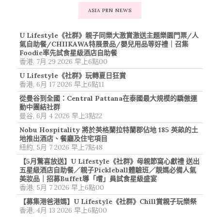
ASIA PRN NEWS
U Lifestyle《社群》親子同樂大激賞激送主題樂園門票/人
氣自助餐/CHIIKAWA特展景品/嬰兒用品等好禮｜召集
Foodie率先試食星級酒店自助餐
香港, 7月 29 2026 早上6點00
U Lifestyle《社群》玩轉夏日狂賞
香港, 6月 17 2026 早上6點11
從曼谷到全國：Central Pattana在泰國最大規模的驕傲運
動中團結社群
曼谷, 6月 4 2026 早上3點22
Nobu Hospitality 將於英格蘭拉特蘭郡佔地 185 英畝的土
地推出酒店、餐廳及住宅項目
紐約, 5月 7 2026 早上7點48
【5月驚喜放送】U Lifestyle《社群》母親節窩心獻禮 送出
五星級酒店自助餐／親子Pickleball體驗班／靚媽必備人氣
美妝品｜招募Buffet導「嚐」員試食星級盛宴
香港, 5月 7 2026 早上6點00
【募集港爸港媽】U Lifestyle《社群》Chill賞親子玩樂祭
香港, 4月 13 2026 早上6點00