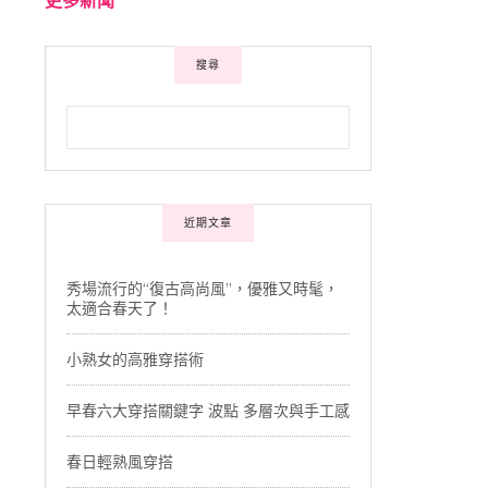
搜尋
近期文章
秀場流行的“復古高尚風”，優雅又時髦，
太適合春天了！
小熟女的高雅穿搭術
早春六大穿搭關鍵字 波點 多層次與手工感
春日輕熟風穿搭