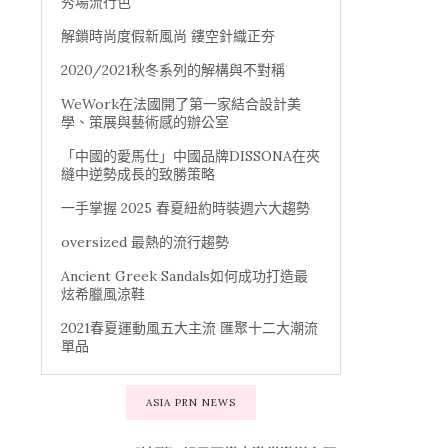
秀場流行色
解鎖時尚度假新風尚 鏤空針織正夯
2020/2021秋冬系列的解構與不對稱
WeWork在法國開了第一家結合設計美
學、策展與藝術感的辦公室
「中國的愛馬仕」中國品牌DISSONA在夾
縫中逆勢成長的致勝策略
一手掌握 2025 春夏紐約時裝週六大趨勢
oversized 最熱的流行趨勢
Ancient Greek Sandals如何成功打造最
炫希臘風涼鞋
2021春夏運動風五大主流 匯聚十二大潮流
單品
ASIA PRN NEWS