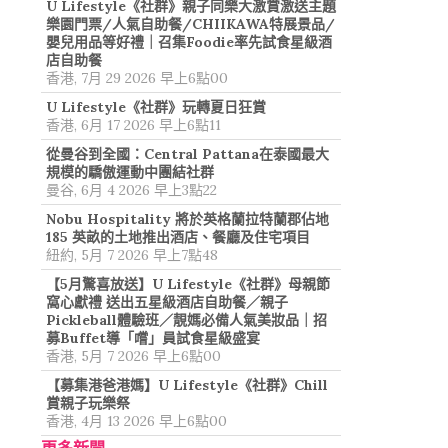
U Lifestyle《社群》親子同樂大激賞激送主題
樂園門票/人氣自助餐/CHIIKAWA特展景品/
嬰兒用品等好禮｜召集Foodie率先試食星級酒
店自助餐
香港, 7月 29 2026 早上6點00
U Lifestyle《社群》玩轉夏日狂賞
香港, 6月 17 2026 早上6點11
從曼谷到全國：Central Pattana在泰國最大
規模的驕傲運動中團結社群
曼谷, 6月 4 2026 早上3點22
Nobu Hospitality 將於英格蘭拉特蘭郡佔地
185 英畝的土地推出酒店、餐廳及住宅項目
紐約, 5月 7 2026 早上7點48
【5月驚喜放送】U Lifestyle《社群》母親節
窩心獻禮 送出五星級酒店自助餐／親子
Pickleball體驗班／靚媽必備人氣美妝品｜招
募Buffet導「嚐」員試食星級盛宴
香港, 5月 7 2026 早上6點00
【募集港爸港媽】U Lifestyle《社群》Chill
賞親子玩樂祭
香港, 4月 13 2026 早上6點00
更多新聞