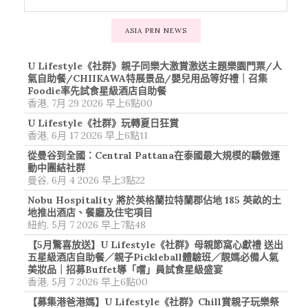
ASIA PRN NEWS
U Lifestyle《社群》親子同樂大激賞激送主題樂園門票/人
氣自助餐/CHIIKAWA特展景品/嬰兒用品等好禮｜召集
Foodie率先試食星級酒店自助餐
香港, 7月 29 2026 早上6點00
U Lifestyle《社群》玩轉夏日狂賞
香港, 6月 17 2026 早上6點11
從曼谷到全國：Central Pattana在泰國最大規模的驕傲運
動中團結社群
曼谷, 6月 4 2026 早上3點22
Nobu Hospitality 將於英格蘭拉特蘭郡佔地 185 英畝的土
地推出酒店、餐廳及住宅項目
紐約, 5月 7 2026 早上7點48
【5月驚喜放送】U Lifestyle《社群》母親節窩心獻禮 送出
五星級酒店自助餐／親子Pickleball體驗班／靚媽必備人氣
美妝品｜招募Buffet導「嚐」員試食星級盛宴
香港, 5月 7 2026 早上6點00
【募集港爸港媽】U Lifestyle《社群》Chill賞親子玩樂祭