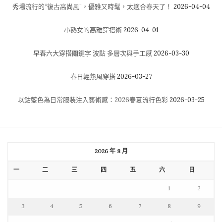
秀場流行的“復古高尚風”，優雅又時髦，太適合春天了！
2026-04-04
小熟女的高雅穿搭術
2026-04-01
早春六大穿搭關鍵字 波點 多層次與手工感
2026-03-30
春日輕熟風穿搭
2026-03-27
以鈷藍色為日常服裝注入藝術感：2026春夏流行色彩
2026-03-25
2026 年 8 月
一
二
三
四
五
六
日
1
2
3
4
5
6
7
8
9