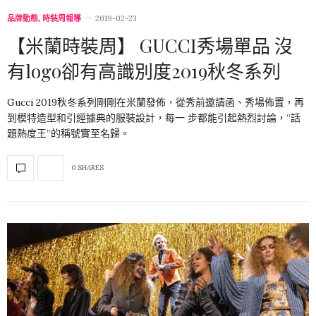
品牌動態
,
時裝周報導
2019-02-23
【米蘭時裝周】 GUCCI秀場單品 沒
有logo卻有高識別度2019秋冬系列
Gucci 2019秋冬系列剛剛在米蘭發佈，從秀前邀請函、秀場佈置，再
到模特造型和引經據典的服裝設計，每一 步都能引起熱烈討論，“話
題熱度王”的稱號實至名歸。
0 SHARES