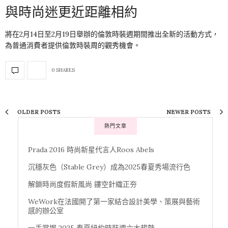
與時尚迷更近距離相約
將在2月14日至2月19日舉辦的倫敦時裝週期間推出全新的活動方式，
為普通消費者提供倫敦時裝周的觀秀機會。
0 SHARES
OLDER POSTS
NEWER POSTS
熱門文章
Prada 2016 時尚新星代言人Roos Abels
沉穩灰色（Stable Grey）成為2025春夏秀場流行色
解鎖時尚度假新風尚 鏤空針織正夯
WeWork在法國開了第一家結合設計美學、策展與藝術
感的辦公室
一手掌握 2025 春夏紐約時裝週六大趨勢