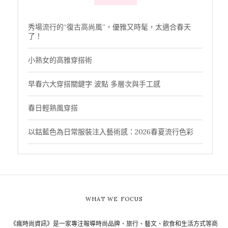
秀場流行的“復古高尚風”，優雅又時髦，太適合春天
了！
小熟女的高雅穿搭術
早春六大穿搭關鍵字 波點 多層次與手工感
春日輕熟風穿搭
以鈷藍色為日常服裝注入藝術感：2026春夏流行色彩
WHAT WE FOCUS
《瘋時尚資訊》是一家專注報導時尚品牌、旅行、藝文、飲食和生活方式等商