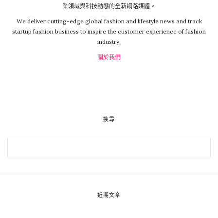
業領域與科技動態的全新網路媒體。
We deliver cutting-edge global fashion and lifestyle news and track
startup fashion business to inspire the customer experience of fashion
industry.
關於我們
搜尋
近期文章