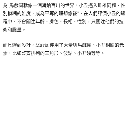
DIOR 和 CHANEL，她都被安排在最後的晚禮服環節，分到
的秀服也都很重要，比如 CHANEL 本季使用全新陶瓷刺繡工
藝打造的禮服，一件給了 Kaia Gerber，一件就給了她。
Adut Akech 是 models.com 評選的 2018 年度超模。最近品
牌在陸續發佈 2019 春夏廣告大片，她目前已經收下
Valentino、FENDI、Versace、Moschino、COACH 等大
牌。