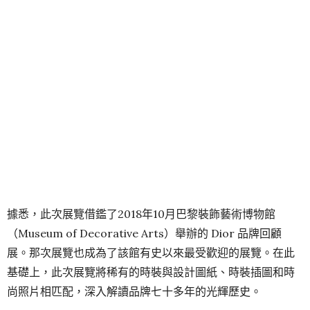
據悉，此次展覽借鑑了2018年10月巴黎裝飾藝術博物館
（Museum of Decorative Arts）舉辦的 Dior 品牌回顧
展。那次展覽也成為了該館有史以來最受歡迎的展覽。在此
基礎上，此次展覽將稀有的時裝與設計圖紙、時裝插圖和時
尚照片相匹配，深入解讀品牌七十多年的光輝歷史。
V&A曾舉辦過許多非常經典的設計大師回顧展，如：
Alexander McQueen: Savage Beauty（2015年）和
Balenciaga: Shaping Fashion Show（2017年）都大獲成
功，此次 Dior 大型回顧展預計也將迎來很高的參觀人數。