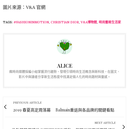
瘋時尚媒體採編小組掌握流行趨勢，發現引領時尚生活概念與新科技，在圖文、
影片中與讀者分享新生活態度中找滿足個人化的時尚題材與靈感。
PREVIOUS ARTICLE
2019 春夏高定周落幕 Balmain重返與各品牌的關鍵看點
NEXT ARTICLE
倫敦時裝周將推出INSIDERS 活動 與時尚迷更近距離相約
0