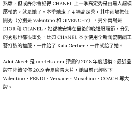
Valentino 這場高定秀最受熱議的點是模特陣容，黑人模特
超過 6 成，開秀連著 6 套、壓軸連著 9 套造型全部都是由黑
人模特演繹的，負責開秀和閉秀的分別是新老兩代黑人超模
的代表 Adut Akech 和 Naomi Campbell。膚色牌並不好
打，一不小心誰都不討好。但 Pierpaolo Piccioli 沒失手，除
了設計本身夠出色，格外重要的一點是，這季色彩鮮豔的服
裝也確實非常適合黑人模特來演繹。