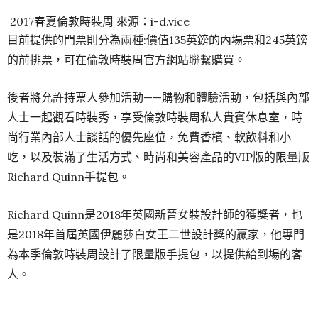
2017春夏倫敦時裝周 來源：i-d.vice
目前提供的門票則分為兩種:價值135英鎊的內場票和245英鎊
的前排票，可在倫敦時裝周官方網站聯繫購買。
後者將允許持票人參加活動——購物和體驗活動，包括與內部
人士一起觀看時裝秀，享受倫敦時裝周私人貴賓休息室，時
尚行業內部人士談話的優先座位，免費香檳、軟飲料和小
吃，以及裝滿了生活方式、時尚和美容產品的VIP版的限量版
Richard Quinn手提包。
Richard Quinn是2018年英國新晉女裝設計師的獲獎者，也
是2018年首屆英國伊麗莎白女王二世設計獎的贏家，他專門
為本季倫敦時裝周設計了限量版手提包，以提供給到場的客
人。