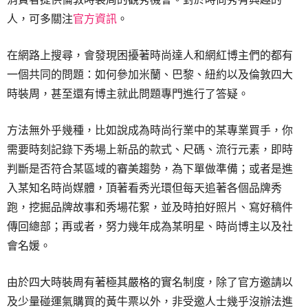
人，可多關注
官方資訊
。
在網路上搜尋，會發現困擾著時尚達人和網紅博主們的都有
一個共同的問題：如何參加米蘭、巴黎、紐約以及倫敦四大
時裝周，甚至還有博主就此問題專門進行了答疑。
方法無外乎幾種，比如說成為時尚行業中的某專業買手，你
需要時刻記錄下秀場上新品的款式、尺碼、流行元素，即時
判斷是否符合某區域的審美趨勢，為下單做準備；或者是進
入某知名時尚媒體，頂著看秀光環但每天追著各個品牌秀
跑，挖掘品牌故事和秀場花絮，並及時拍好照片、寫好稿件
傳回總部；再或者，努力幾年成為某明星、時尚博主以及社
會名媛。
由於四大時裝周有著極其嚴格的實名制度，除了官方邀請以
及少量碰運氣購買的黃牛票以外，非受邀人士幾乎沒辦法進