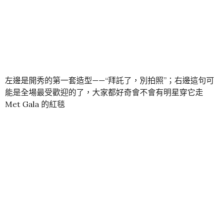
這個系列的魅力除了在設計層面，還在於它擁有互動性，這
一點或許是連設計師都沒有預料到的。秀場照片可以直接被
用作表情包，甚至還可以通過簡單的 PS 來替換文字。