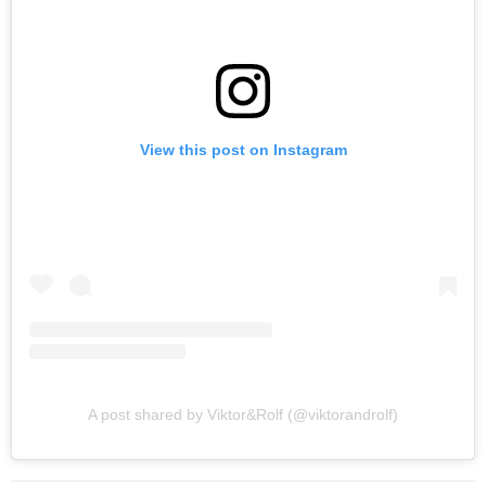
A post shared by Viktor&Rolf (@viktorandrolf)
2. Maison Margiela
Maison Margiela
在過去連續多個高定系列中都在討論比較
時髦的主題，上一季捆綁在模特身上的手機、再上一季炫目
的特殊面料給人留下了極為深刻的印象。而這一季整個系列
特別喪，John Galliano 想和你聊聊這個時代的頹廢，信息過
剩的社交媒體時代是否會迎來下一段極簡的風潮？對了，貼
滿整個秀場空間以及出現在服裝上的複雜圖案是計算機生成