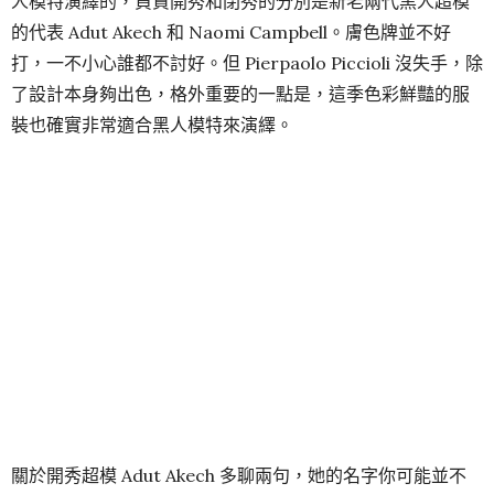
熱門話題——膚色、女權
Maison Margiela 在這一季使用了環保材質、設計上模糊了
性別界限，這都是當下時尚行業熱門的話題，但 John
Galliano 拒絕過度行銷，他本人依舊沒有接受採訪，公關稿
上也閉口不談這些。完全不行銷熱門概念的設計師是極少
數，更多人還是願意為時裝秀貼上一些討人喜歡的標籤。這
麼做也無可厚非，只要不顛倒主次，倒也無傷大雅。
1. Valentino