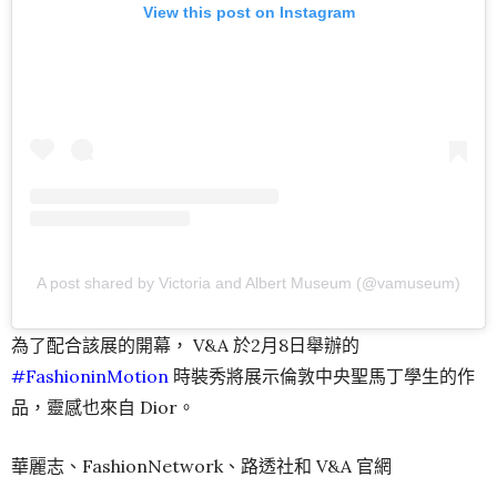
A post shared by Victoria and Albert Museum (@vamuseum)
為了配合該展的開幕， V&A 於2月8日舉辦的
#FashioninMotion
時裝秀將展示倫敦中央聖馬丁學生的作
品，靈感也來自 Dior。
華麗志、FashionNetwork、路透社和 V&A 官網
圖片來源：V&A 官網
TAGS:
#FASHIONINMOTION
,
CHRISTIAN DIOR
,
V&A博物館
,
時尚藝術生活家
ALICE