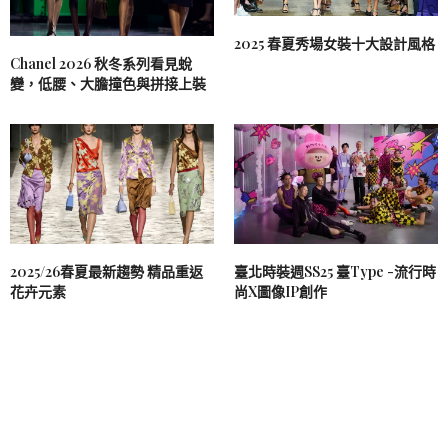
2025 春夏秀場女裝十大設計風格
Chanel 2026 秋冬系列看見蛻
變，低腰、大膽撞色與拼接上裝
2025/26春夏最新趨勢 精品重返
臺北時裝週SS25 臺Type -流行時
花卉元素
尚X圖像IP創作