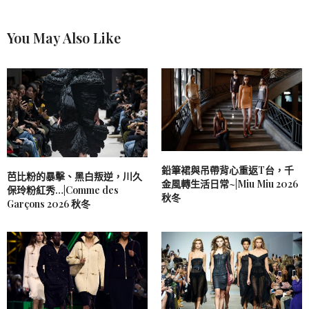
You May Also Like
鉛筆裙與吊帶背心重返T台，千
芭比粉的暴擊、黑白叛逆，川久
金風轉生活日常~|Miu Miu 2026
保玲粉紅秀…|Comme des
秋冬
Garçons 2026 秋冬