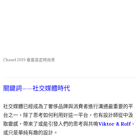
關鍵詞——社交媒體時代
社交媒體已經成為了奢侈品牌與消費者進行溝通最重要的平
台之一，除了思考如何利用好這一平台，也有設計師從中汲
取靈感，帶來了或能引發人們的思考與共鳴
Viktor & Rolf
、
或只是單純有趣的設計。
1. Viktor & Rolf
本季高定周在社交媒體上引起最大反響的設計出自
Viktor &
Rolf
之手。“slogan 只是街頭式的設計”、“在衣服上印標語，
這都已經是過時了”，看了 Viktor & Rolf 的作品你可能要認
真懷疑這些觀點了。荷蘭設計雙子星給眾多設計師們上了一
課——沒有過時的設計，只有無聊的設計。當你做得足夠有
趣，即便錯過了熱點，依舊能夠引起圍觀。