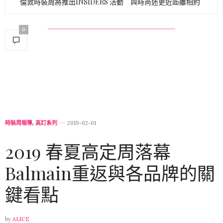
時裝周報導
,
高訂系列
2019-02-01
2019 春夏高定周落幕
Balmain重返與各品牌的關
鍵看點
by
ALICE
在巴黎舉辦的2019 春夏高定周已於上週圓滿落幕，這一季共
有 30 個品牌進入官方日程，包括時隔 16 年重返高定周的
Balmain，而正式成員並沒有任何變動，還是 13 個。這次品
牌展現有傳統、有年輕化，帶你回顧2019 春夏高定周看點。
為數不多的品牌分成了兩個陣營，一部分堅持著高級定製傳
統的風格，而另一部分（更多是你熟悉的大廠）選擇踏上年
輕化的路。我們將從 5 大角度- 社群媒體效應、女權與膚色、