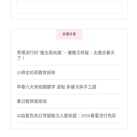
近期文章
秀場流行的“復古高尚風”，優雅又時髦，太適合春天
了！
小熟女的高雅穿搭術
早春六大穿搭關鍵字 波點 多層次與手工感
春日輕熟風穿搭
以鈷藍色為日常服裝注入藝術感：2026春夏流行色彩