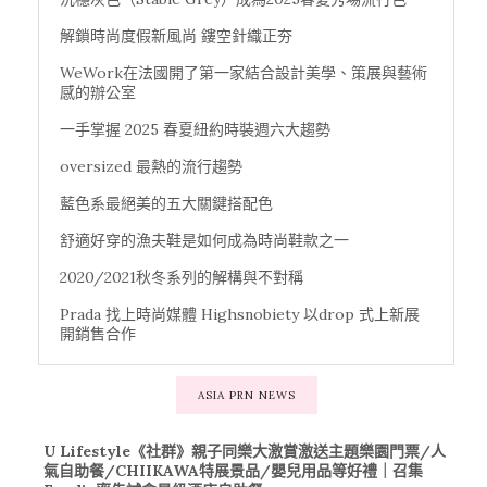
解鎖時尚度假新風尚 鏤空針織正夯
WeWork在法國開了第一家結合設計美學、策展與藝術
感的辦公室
一手掌握 2025 春夏紐約時裝週六大趨勢
oversized 最熱的流行趨勢
藍色系最絕美的五大關鍵搭配色
舒適好穿的漁夫鞋是如何成為時尚鞋款之一
2020/2021秋冬系列的解構與不對稱
Prada 找上時尚媒體 Highsnobiety 以drop 式上新展
開銷售合作
ASIA PRN NEWS
U Lifestyle《社群》親子同樂大激賞激送主題樂園門票/人
氣自助餐/CHIIKAWA特展景品/嬰兒用品等好禮｜召集