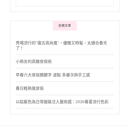
近期文章
秀場流行的“復古高尚風”，優雅又時髦，太適合春天
了！
小熟女的高雅穿搭術
早春六大穿搭關鍵字 波點 多層次與手工感
春日輕熟風穿搭
以鈷藍色為日常服裝注入藝術感：2026春夏流行色彩