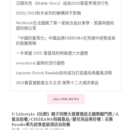
沉穩灰色（Stable Grey）成為2025春夏秀場流行色
2020/2021秋冬系列的解構與不對稱
WeWork在法國開了第一家結合設計美學、策展與藝術
感的辦公室
「中國的愛馬仕」中國品牌DISSONA在夾縫中逆勢成長
的致勝策略
一手掌握 2025 春夏紐約時裝週六大趨勢
oversized 最熱的流行趨勢
Ancient Greek Sandals如何成功打造最炫希臘風涼鞋
2021春夏運動風五大主流 匯聚十二大潮流單品
ASIA PRN NEWS
U Lifestyle《社群》親子同樂大激賞激送主題樂園門票/人
氣自助餐/CHIIKAWA特展景品/嬰兒用品等好禮｜召集
Foodie率先試食星級酒店自助餐
香港, 7月 29 2026 早上6點00