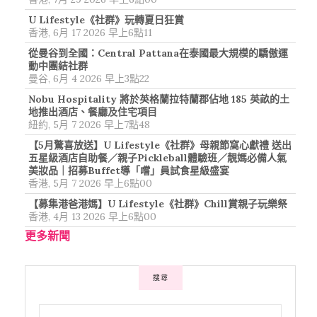
U Lifestyle《社群》玩轉夏日狂賞
香港, 6月 17 2026 早上6點11
從曼谷到全國：Central Pattana在泰國最大規模的驕傲運
動中團結社群
曼谷, 6月 4 2026 早上3點22
Nobu Hospitality 將於英格蘭拉特蘭郡佔地 185 英畝的土
地推出酒店、餐廳及住宅項目
紐約, 5月 7 2026 早上7點48
【5月驚喜放送】U Lifestyle《社群》母親節窩心獻禮 送出
五星級酒店自助餐／親子Pickleball體驗班／靚媽必備人氣
美妝品｜招募Buffet導「嚐」員試食星級盛宴
香港, 5月 7 2026 早上6點00
【募集港爸港媽】U Lifestyle《社群》Chill賞親子玩樂祭
香港, 4月 13 2026 早上6點00
更多新聞
搜尋