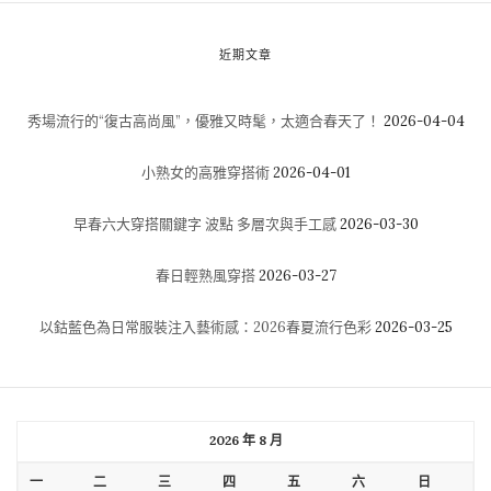
近期文章
秀場流行的“復古高尚風”，優雅又時髦，太適合春天了！
2026-04-04
小熟女的高雅穿搭術
2026-04-01
早春六大穿搭關鍵字 波點 多層次與手工感
2026-03-30
春日輕熟風穿搭
2026-03-27
以鈷藍色為日常服裝注入藝術感：2026春夏流行色彩
2026-03-25
2026 年 8 月
一
二
三
四
五
六
日