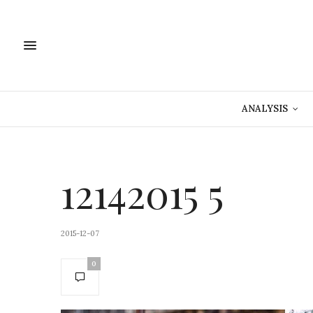
ANALYSIS
12142015 5
2015-12-07
0