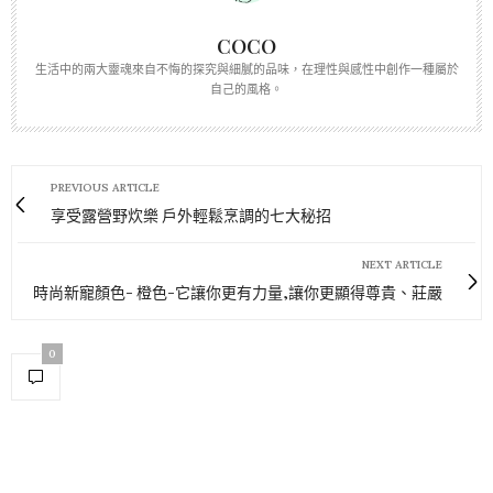
COCO
生活中的兩大靈魂來自不悔的探究與細膩的品味，在理性與感性中創作一種屬於
自己的風格。
PREVIOUS ARTICLE
享受露營野炊樂 戶外輕鬆烹調的七大秘招
NEXT ARTICLE
時尚新寵顏色- 橙色-它讓你更有力量,讓你更顯得尊貴、莊嚴
0