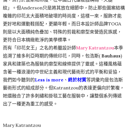
紋」。但Anderson只是將其放在細節中，防止那些圖案結構
複雜的印花太大面積地破壞的時尚度，這樣一來，服飾才能
更好地和運動鞋搭配，更顯年輕。而日本設計師品牌TOGA
則是以大面積純色疊加、特殊的剪裁和廓型來營造民族感，
更符合日本精緻乾淨的美學標準。
而有「印花女王」之名的希臘設計師
Mary Katrantzou
本季
追溯了維多利亞時期的傳統印花，同時，包浩斯(
Bauhaus
)
家具和建築也為服裝的廓型和線條提供了靈感。這種風格蘊
含著一種浪漫的中世紀主義和現代藝術形式的平衡和妥協，
我們如今聽到的
Less is more
、
終於材質
等詞彙均是包浩斯
藝術形式的組成部分。但Katrantzou的表達更偏向於繁複，
她還融合了許多刺繡和掛毯工藝在服裝中，讓整個系列傳遞
出了一種更為重工的感受。
Mary Katrantzou