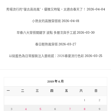
秀場流行的“復古高尚風”，優雅又時髦，太適合春天了！
2026-04-04
小熟女的高雅穿搭術
2026-04-01
早春六大穿搭關鍵字 波點 多層次與手工感
2026-03-30
春日輕熟風穿搭
2026-03-27
以鈷藍色為日常服裝注入藝術感：2026春夏流行色彩
2026-03-25
2019 年 6 月
一
二
三
四
五
六
日
1
2
3
4
5
6
7
8
9