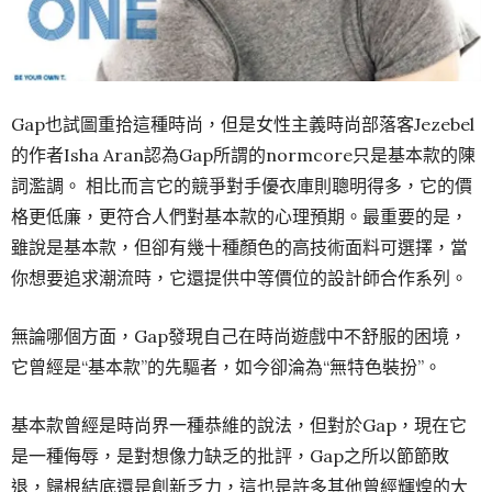
Gap也試圖重拾這種時尚，但是女性主義時尚部落客Jezebel
的作者Isha Aran認為Gap所謂的normcore只是基本款的陳
詞濫調。 相比而言它的競爭對手優衣庫則聰明得多，它的價
格更低廉，更符合人們對基本款的心理預期。最重要的是，
雖說是基本款，但卻有幾十種顏色的高技術面料可選擇，當
你想要追求潮流時，它還提供中等價位的設計師合作系列。
無論哪個方面，Gap發現自己在時尚遊戲中不舒服的困境，
它曾經是“基本款”的先驅者，如今卻淪為“無特色裝扮”。
基本款曾經是時尚界一種恭維的說法，但對於Gap，現在它
是一種侮辱，是對想像力缺乏的批評，Gap之所以節節敗
退，歸根結底還是創新乏力，這也是許多其他曾經輝煌的大