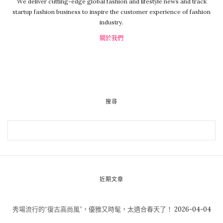
We deliver cutting-edge global fashion and lifestyle news and track
startup fashion business to inspire the customer experience of fashion
industry.
關於我們
搜尋
近期文章
秀場流行的“復古高尚風”，優雅又時髦，太適合春天了！
2026-04-04