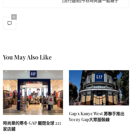
[流行趨勢]今秋時尚露一截襪子
0
You May Also Like
Gap x Kanye West 將聯手推出
Yeezy Gap大眾服裝線
時尚業的寒冬 GAP 關閉全球 225
家店鋪