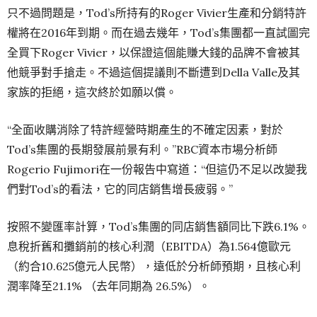
只不過問題是，Tod’s所持有的Roger Vivier生產和分銷特許
權將在2016年到期。而在過去幾年，Tod’s集團都一直試圖完
全買下Roger Vivier，以保證這個能賺大錢的品牌不會被其
他競爭對手搶走。不過這個提議則不斷遭到Della Valle及其
家族的拒絕，這次終於如願以償。
“全面收購消除了特許經營時期產生的不確定因素，對於
Tod’s集團的長期發展前景有利。”RBC資本市場分析師
Rogerio Fujimori在一份報告中寫道：“但這仍不足以改變我
們對Tod’s的看法，它的同店銷售增長疲弱。”
按照不變匯率計算，Tod’s集團的同店銷售額同比下跌6.1%。
息稅折舊和攤銷前的核心利潤（EBITDA）為1.564億歐元
（約合10.625億元人民幣），遠低於分析師預期，且核心利
潤率降至21.1% （去年同期為 26.5%）。