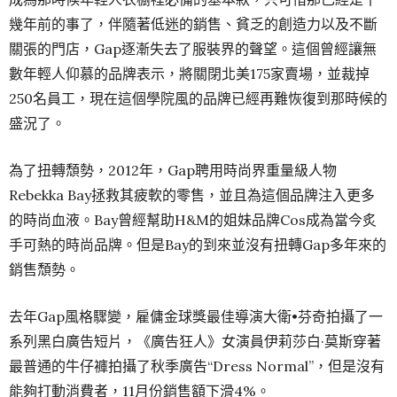
幾年前的事了，伴隨著低迷的銷售、貧乏的創造力以及不斷
關張的門店，Gap逐漸失去了服裝界的聲望。這個曾經讓無
數年輕人仰慕的品牌表示，將關閉北美175家賣場，並裁掉
250名員工，現在這個學院風的品牌已經再難恢復到那時候的
盛況了。
為了扭轉頹勢，2012年，Gap聘用時尚界重量級人物
Rebekka Bay拯救其疲軟的零售，並且為這個品牌注入更多
的時尚血液。Bay曾經幫助H&M的姐妹品牌Cos成為當今炙
手可熱的時尚品牌。但是Bay的到來並沒有扭轉Gap多年來的
銷售頹勢。
去年Gap風格驟變，雇傭金球獎最佳導演大衛•芬奇拍攝了一
系列黑白廣告短片，《廣告狂人》女演員伊莉莎白·莫斯穿著
最普通的牛仔褲拍攝了秋季廣告“Dress Normal”，但是沒有
能夠打動消費者，11月份銷售額下滑4%。