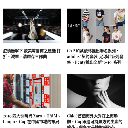
疫情衝擊下 歐美零售商之應變 打
GAP 和蔡依林推出聯名系列、
折、減單，清庫存三部曲
adidas“契約套裝”足球鞋系列發
售、Fenty推出全新“6-19”系列
2019 四大快時尚 Zara、H&M、
Chloé首個海外大秀在上海舉
Uniqlo、Gap 在中國市場的布局
辦、Gap跟進可持續方式生產的
棉花、與各大品牌財報發布