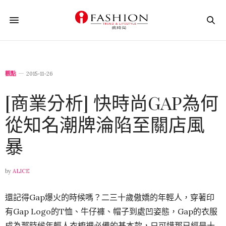
觀點
2015-11-26
[商業分析] 快時尚GAP為何
從知名潮牌淪陷至關店風
暴
by
ALICE
還記得Gap爆火的時候嗎？二三十歲傲嬌的年輕人，穿著印
有Gap Logo的T恤、牛仔褲、帽子到處凹姿態，Gap的衣服
成為那時候年輕人衣櫥裡必備的基本款，只可惜那已經是十