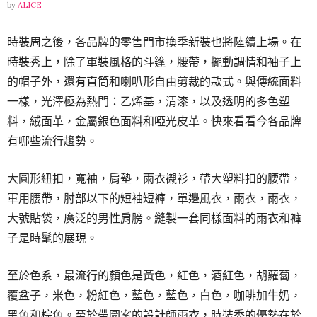
by
ALICE
時裝周之後，各品牌的零售門市換季新裝也將陸續上場。在
時裝秀上，除了軍裝風格的斗篷，腰帶，擺動調情和袖子上
的帽子外，還有直筒和喇叭形自由剪裁的款式。與傳統面料
一樣，光澤極為熱門：乙烯基，清漆，以及透明的多色塑
料，絨面革，金屬銀色面料和啞光皮革。快來看看今各品牌
有哪些流行趨勢。
大圓形紐扣，寬袖，肩墊，雨衣襯衫，帶大塑料扣的腰帶，
軍用腰帶，肘部以下的短袖短褲，單邊風衣，雨衣，雨衣，
大號貼袋，廣泛的男性肩膀。縫製一套同樣面料的雨衣和褲
子是時髦的展現。
至於色系，最流行的顏色是黃色，紅色，酒紅色，胡蘿蔔，
覆盆子，米色，粉紅色，藍色，藍色，白色，咖啡加牛奶，
黑色和棕色。至於帶圖案的設計師雨衣，時裝秀的優勢在於