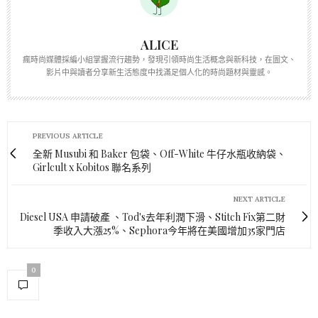
ALICE
瘋時尚媒體採編小組掌握流行趨勢，發現引領時尚生活概念與新科技，在圖文、
影片中與讀者分享新生活態度中找滿足個人化的時尚題材與靈感。
PREVIOUS ARTICLE
全新 Musubi 和 Baker 包袋、Off-White 牛仔水瓶收納袋、
Girlcult x Kobitos 聯名系列
NEXT ARTICLE
Diesel USA 申請破產 、Tod's去年利潤下滑、Stitch Fix第二財
季收入大漲25%、Sephora今年將在美國增加35家門店
0