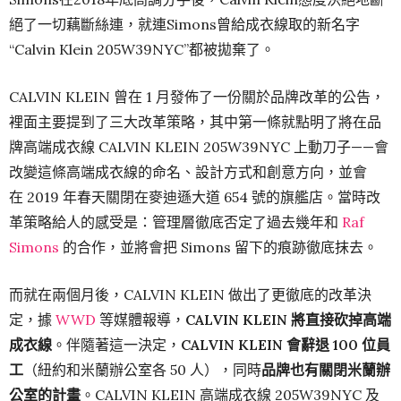
絕了一切藕斷絲連，就連Simons曾給成衣線取的新名字
“Calvin Klein 205W39NYC”都被拋棄了。
CALVIN KLEIN 曾在 1 月發佈了一份關於品牌改革的公告，
裡面主要提到了三大改革策略，其中第一條就點明了將在品
牌高端成衣線 CALVIN KLEIN 205W39NYC 上動刀子——會
改變這條高端成衣線的命名、設計方式和創意方向，並會
在 2019 年春天關閉在麥迪遜大道 654 號的旗艦店。當時改
革策略給人的感受是：管理層徹底否定了過去幾年和
Raf
Simons
的合作，並將會把 Simons 留下的痕跡徹底抹去。
而就在兩個月後，CALVIN KLEIN 做出了更徹底的改革決
定，據
WWD
等媒體報導，
CALVIN KLEIN 將直接砍掉高端
成衣線
。伴隨著這一決定，
CALVIN KLEIN 會辭退 100 位員
工
（紐約和米蘭辦公室各 50 人），同時
品牌也有關閉米蘭辦
公室的計畫
。CALVIN KLEIN 高端成衣線 205W39NYC 及