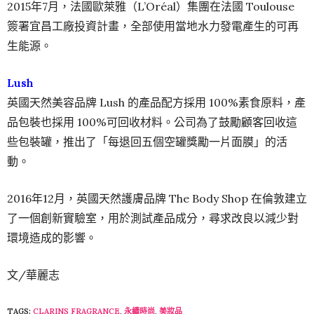
2015年7月，法國歐萊雅（L’Oréal）集團在法國 Toulouse
簽署宜昌工廠投資計畫，全部使用當地水力發電產生的可再
生能源。
Lush
英國天然美容品牌 Lush 的產品配方採用 100%素食原料，產
品包裝也採用 100%可回收材料。公司為了鼓勵顧客回收這
些包裝罐，推出了「每退回五個空罐獎勵一片面膜」的活
動。
2016年12月，英國天然護膚品牌 The Body Shop 在倫敦建立
了一個創新實驗室，用於測試產品成分，尋求改良以減少對
環境造成的影響。
文/華麗志
TAGS:
CLARINS FRAGRANCE
,
永續時尚
,
美妝品