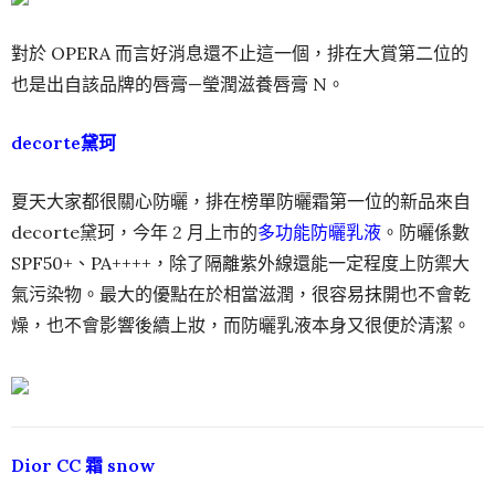
對於 OPERA 而言好消息還不止這一個，排在大賞第二位的
也是出自該品牌的唇膏—瑩潤滋養唇膏 N。
decorte黛珂
夏天大家都很關心防曬，排在榜單防曬霜第一位的新品來自
decorte黛珂，今年 2 月上市的
多功能防曬乳液
。防曬係數
SPF50+、PA++++，除了隔離紫外線還能一定程度上防禦大
氣污染物。最大的優點在於相當滋潤，很容易抹開也不會乾
燥，也不會影響後續上妝，而防曬乳液本身又很便於清潔。
Dior CC 霜 snow