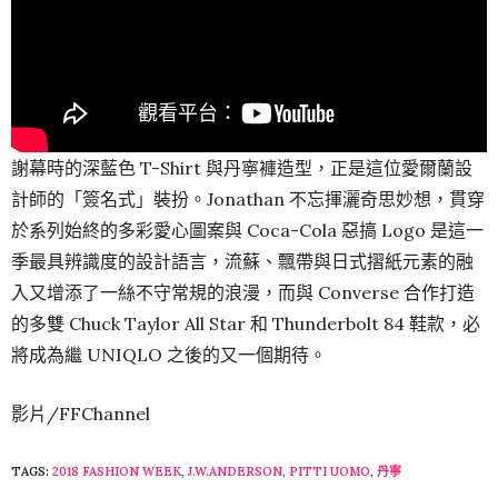
謝幕時的深藍色 T-Shirt 與丹寧褲造型，正是這位愛爾蘭設
計師的「簽名式」裝扮。Jonathan 不忘揮灑奇思妙想，貫穿
於系列始終的多彩愛心圖案與 Coca-Cola 惡搞 Logo 是這一
季最具辨識度的設計語言，流蘇、飄帶與日式摺紙元素的融
入又增添了一絲不守常規的浪漫，而與 Converse 合作打造
的多雙 Chuck Taylor All Star 和 Thunderbolt 84 鞋款，必
將成為繼 UNIQLO 之後的又一個期待。
影片/FFChannel
TAGS:
2018 FASHION WEEK
,
J.W.ANDERSON
,
PITTI UOMO
,
丹寧