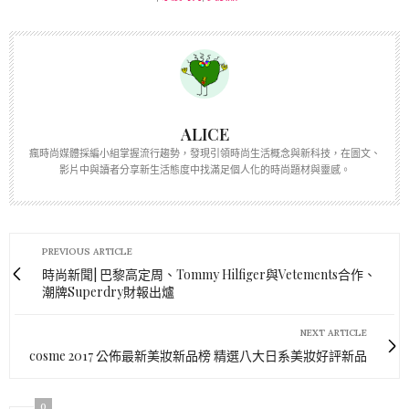
ALICE
瘋時尚媒體採編小組掌握流行趨勢，發現引領時尚生活概念與新科技，在圖文、
影片中與讀者分享新生活態度中找滿足個人化的時尚題材與靈感。
PREVIOUS ARTICLE
時尚新聞| 巴黎高定周、Tommy Hilfiger與Vetements合作、
潮牌Superdry財報出爐
NEXT ARTICLE
cosme 2017 公佈最新美妝新品榜 精選八大日系美妝好評新品
0