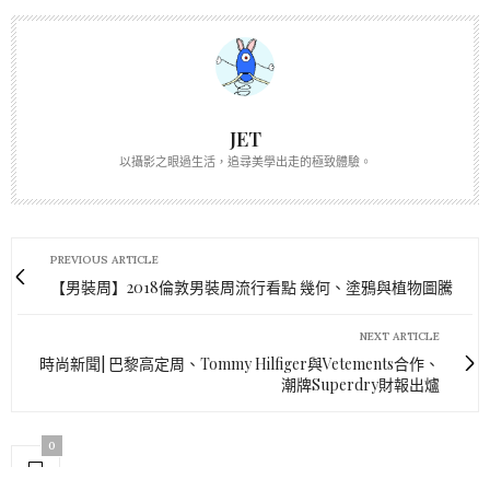
JET
以攝影之眼過生活，追尋美學出走的極致體驗。
PREVIOUS ARTICLE
【男裝周】2018倫敦男裝周流行看點 幾何、塗鴉與植物圖騰
NEXT ARTICLE
時尚新聞| 巴黎高定周、Tommy Hilfiger與Vetements合作、
潮牌Superdry財報出爐
0