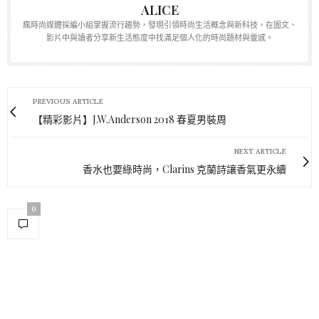
ALICE
瘋時尚媒體採編小組掌握流行趨勢，發現引領時尚生活概念與新科技，在圖文、
影片中與讀者分享新生活態度中找滿足個人化的時尚題材與靈感。
PREVIOUS ARTICLE
【精彩影片】J.W.Anderson 2018 春夏男裝周
NEXT ARTICLE
香水也要綠時尚，Clarins 克蘭詩讓香氣更永續
0