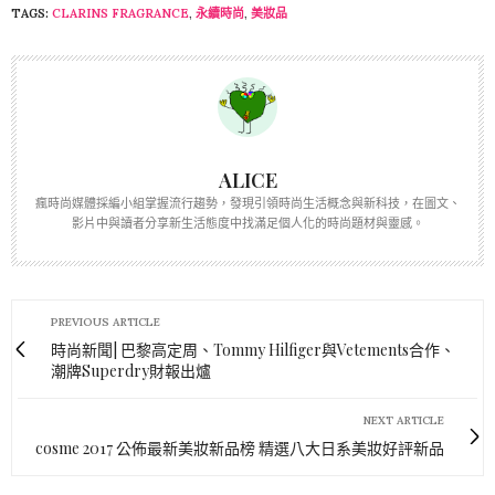
TAGS:
CLARINS FRAGRANCE
,
永續時尚
,
美妝品
ALICE
瘋時尚媒體採編小組掌握流行趨勢，發現引領時尚生活概念與新科技，在圖文、
影片中與讀者分享新生活態度中找滿足個人化的時尚題材與靈感。
PREVIOUS ARTICLE
時尚新聞| 巴黎高定周、Tommy Hilfiger與Vetements合作、
潮牌Superdry財報出爐
NEXT ARTICLE
cosme 2017 公佈最新美妝新品榜 精選八大日系美妝好評新品