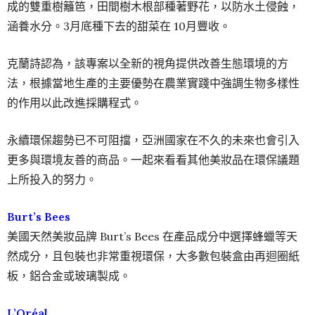
成的雙重樹籬笆，田間樹木根部種著野花，以防水土侵蝕，
涵養水分。3月底種下去的甜菜在 10月豐收。
克蘭詩認為，該專案以全新的視角提供改善生態環境的方
法，根據當地生產的主要優勢在農業實踐中強調生物多樣性
的作用以此改進採購程式。
永續環保趨勢已不可阻擋，亞洲國家在不久的未來也會引入
更多與環境友善的商品。一起來看看其他美妝品在環保議題
上所投入的努力。
Burt’s Bees
美國天然美妝品牌 Burt’s Bees 在產品成分中選擇蜂蠟等天
然成分，且包裝也非常重視環保，大多數包裝盒由再迴圈紙
板，鋁合金或玻璃製成。
L’Oréal