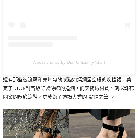
A post shared by Dior Official (@dior)
還有那些被流蘇和亮片勾勒成猶如燦爛星空般的晚禮裙，奠
定了DIOR對高級訂製傳統的追溯，而天鵝絨材質、刺以珠花
圖案的厚底涼鞋，更成為了這場大秀的“點睛之筆”。