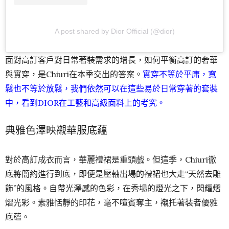
A post shared by Dior Official (@dior)
面對高訂客戶對日常著裝需求的增長，如何平衡高訂的奢華
與實穿，是Chiuri在本季交出的答案。
實穿不等於平庸，寬
鬆也不等於放鬆，我們依然可以在這些易於日常穿著的套裝
中，看到DIOR在工藝和高級面料上的考究。
典雅色澤映襯華服底蘊
對於高訂成衣而言，華麗禮裙是重頭戲。但這季，Chiuri徹
底將簡約進行到底，即便是壓軸出場的禮裙也大走“天然去雕
飾”的風格。自帶光澤感的色彩，在秀場的燈光之下，閃耀熠
熠光彩。素雅恬靜的印花，毫不喧賓奪主，襯托著裝者優雅
底蘊。