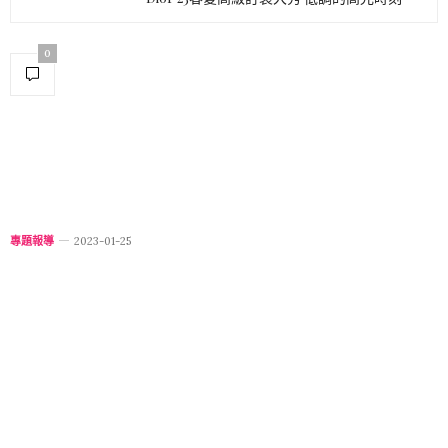
紅（Viva Magenta）」熱情的色彩，可以為世界帶來活力，
其介於深紅與此色調間的微妙氛圍，更擁有一種大膽、個性
與叛逆的氣息。
TAGS:
PANTONE
,
年度色彩
ALICE
瘋時尚媒體採編小組掌握流行趨勢，發現引領時尚生活概念與新科技，在圖文、
影片中與讀者分享新生活態度中找滿足個人化的時尚題材與靈感。
PREVIOUS ARTICLE
勝利之路 LOUIS VUITTON 行李為你揭曉