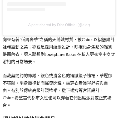
A post shared by Dior Official (@dior)
向來有著“低調奢華”之稱的天鵝絨材質，被Chiuri以褶皺設計
詮釋靈動之美；亦或是採用絎縫設計，映襯化身焦點的輕質
緞面內衣，讓人聯想到Joséphine Baker在私人更衣室中身穿
浴袍的日常場景。
而裁剪簡約的絲絨、銀色或淺金色的褶皺緞子禮裙，華麗卻
不喧鬧。隨身體律動而搖曳閃耀，讓穿衣者獲得舒適與自
由。有別於傳統高級訂製禮裙，撤下裙撐等宮廷設計，
Chiuri希望當代都市女性也可以穿著它們出席派對或正式場
合。