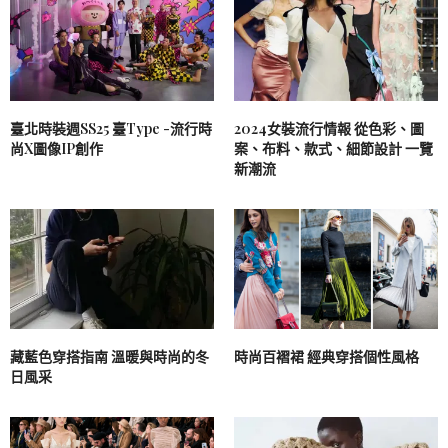
臺北時裝週SS25 臺Type -流行時
2024女裝流行情報 從色彩、圖
尚X圖像IP創作
案、布料、款式、細節設計 一覽
新潮流
藏藍色穿搭指南 溫暖與時尚的冬
時尚百褶裙 經典穿搭個性風格
日風采