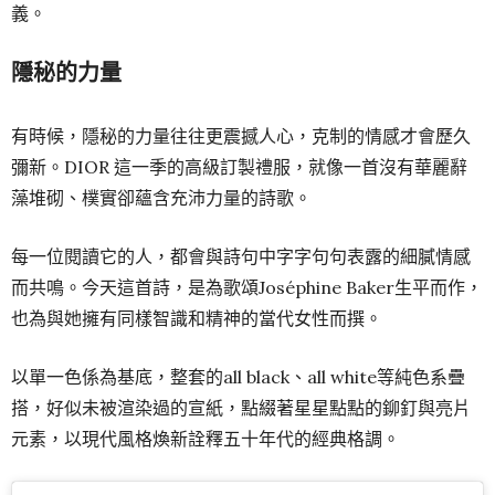
義。
隱秘的力量
有時候，隱秘的力量往往更震撼人心，克制的情感才會歷久
彌新。DIOR 這一季的高級訂製禮服，就像一首沒有華麗辭
藻堆砌、樸實卻蘊含充沛力量的詩歌。
每一位閱讀它的人，都會與詩句中字字句句表露的細膩情感
而共鳴。今天這首詩，是為歌頌Joséphine Baker生平而作，
也為與她擁有同樣智識和精神的當代女性而撰。
以單一色係為基底，整套的all black、all white等純色系疊
搭，好似未被渲染過的宣紙，點綴著星星點點的鉚釘與亮片
元素，以現代風格煥新詮釋五十年代的經典格調。