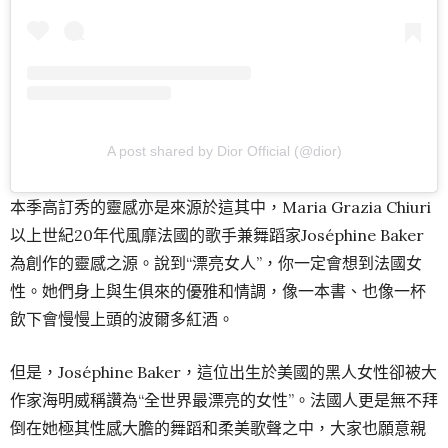
A post shared by Dior Official (@dior)
本季高訂秀的靈感亦是來源於這其中，Maria Grazia Chiuri
以上世紀20年代風靡法國的歌手兼舞蹈家Joséphine Baker
為創作的靈感之源。說到“漂亮女人”，你一定會想到法國女
性。她們身上與生俱來的優雅和情調，像一本書、也像一杯
飲下會慢慢上頭的波爾多紅酒。
但是，Joséphine Baker，這位出生於美國的黑人女性卻被大
作家海明威稱讚為“全世界最漂亮的女性”。法國人更是無不拜
倒在她極其性感大膽的舞蹈和柔美歌聲之中，大家也願意親