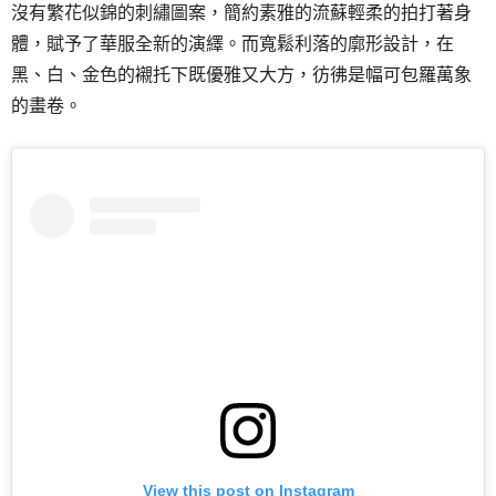
沒有繁花似錦的刺繡圖案，簡約素雅的流蘇輕柔的拍打著身
體，賦予了華服全新的演繹。而寬鬆利落的廓形設計，在
黑、白、金色的襯托下既優雅又大方，彷彿是幅可包羅萬象
的畫卷。
View this post on Instagram