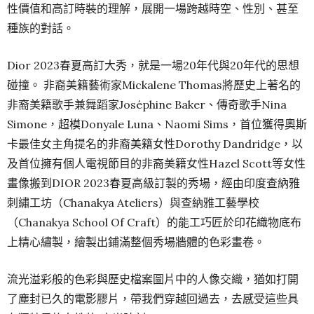
性價值和高訂時裝的理解，展開一場跨越時空、性別、甚至
種族的對話。
Dior 2023春夏高訂大秀，就是一場20年代與20年代的思想
碰撞。 非裔美籍藝術家Mickalene Thomas將歷史上著名的
非裔美籍歌手兼舞蹈家Joséphine Baker、傳奇歌手Nina
Simone，超模Donyale Luna、Naomi Sims，首位獲得奧斯
卡最佳女主角提名的非裔美籍女性Dorothy Dandridge，以
及首位擁有個人電視節目的非裔美籍女性Hazel Scott等女性
畫像搬到DIOR 2023春夏高級訂製的秀場，經由印度查納雅
刺繡工坊（Chanakya Ateliers）與查納雅工藝學校
（Chanakya School Of Craft）的能工巧匠於印花織物底布
上精心繡製，繪製出鋪滿整個秀場牆體的色彩畫卷。
流光溢彩般的色彩與歷史檔案圖片中的人像交織，猶如打開
了塵封已久的電影膠片，帶我們穿越回過去，去感受這些具