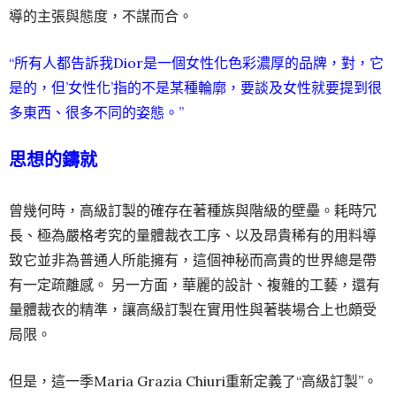
導的主張與態度，不謀而合。
“所有人都告訴我Dior是一個女性化色彩濃厚的品牌，對，它
是的，但’女性化’指的不是某種輪廓，要談及女性就要提到很
多東西、很多不同的姿態。”
思想的鑄就
曾幾何時，高級訂製的確存在著種族與階級的壁壘。耗時冗
長、極為嚴格考究的量體裁衣工序、以及昂貴稀有的用料導
致它並非為普通人所能擁有，這個神秘而高貴的世界總是帶
有一定疏離感。 另一方面，華麗的設計、複雜的工藝，還有
量體裁衣的精準，讓高級訂製在實用性與著裝場合上也頗受
局限。
但是，這一季Maria Grazia Chiuri重新定義了“高級訂製”。