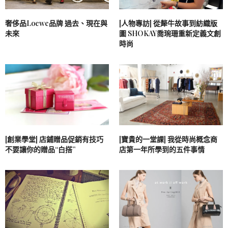
奢侈品Loewe品牌 過去、現在與
[人物專訪] 從犛牛故事到紡織版
未來
圖 SHOKAY喬琬珊重新定義文創
時尚
[創業學堂] 店鋪贈品促銷有技巧
[寶貴的一堂課] 我從時尚概念商
不要讓你的贈品“白搭”
店第一年所學到的五件事情