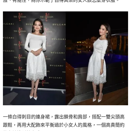
一條白得刺目的連身裙，露出鎖骨和肩部，搭配一雙尖頭高
跟鞋，再用大配飾來平衡過於小女人的風格，一個高貴簡約