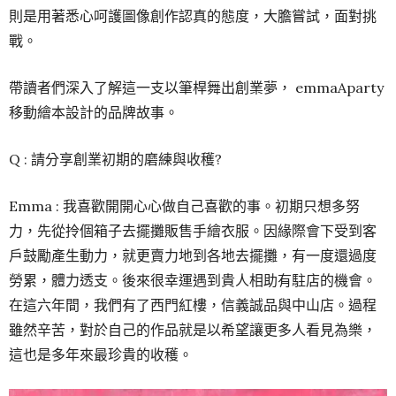
則是用著悉心呵護圖像創作認真的態度，大膽嘗試，面對挑
戰。
帶讀者們深入了解這一支以筆桿舞出創業夢， emmaAparty
移動繪本設計的品牌故事。
Q : 請分享創業初期的磨練與收穫?
Emma : 我喜歡開開心心做自己喜歡的事。初期只想多努
力，先從拎個箱子去擺攤販售手繪衣服。因緣際會下受到客
戶鼓勵產生動力，就更賣力地到各地去擺攤，有一度還過度
勞累，體力透支。後來很幸運遇到貴人相助有駐店的機會。
在這六年間，我們有了西門紅樓，信義誠品與中山店。過程
雖然辛苦，對於自己的作品就是以希望讓更多人看見為樂，
這也是多年來最珍貴的收穫。