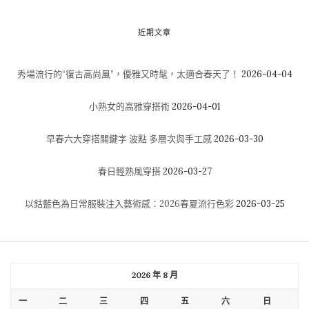
近期文章
秀場流行的“復古高尚風”，優雅又時髦，太適合春天了！
2026-04-04
小熟女的高雅穿搭術
2026-04-01
早春六大穿搭關鍵字 波點 多層次與手工感
2026-03-30
春日輕熟風穿搭
2026-03-27
以鈷藍色為日常服裝注入藝術感：2026春夏流行色彩
2026-03-25
2026 年 8 月
一
二
三
四
五
六
日