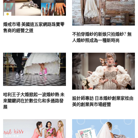
婚戒市場 美國這五家網路珠寶零
售商的經營之道
不拍穿婚紗的新娘只拍婚紗? 無
人婚紗照成為一種新時尚
哈利王子大婚掀起一波婚紗熱 未
設計師專訪 日本婚紗創業家桂由
來關鍵詞在於數位化和多通路發
美的創業與市場經營
展