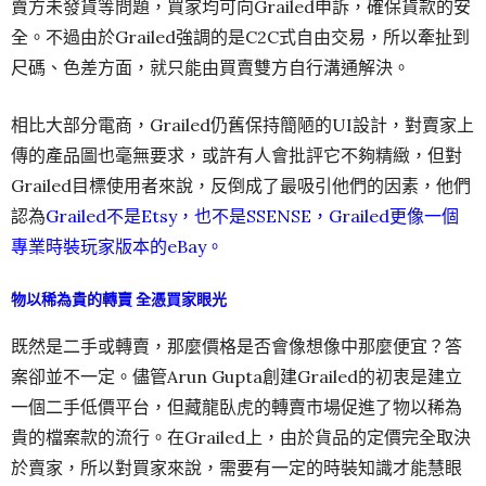
賣方未發貨等問題，買家均可向Grailed申訴，確保貨款的安
全。不過由於Grailed強調的是C2C式自由交易，所以牽扯到
尺碼、色差方面，就只能由買賣雙方自行溝通解決。
相比大部分電商，Grailed仍舊保持簡陋的UI設計，對賣家上
傳的產品圖也毫無要求，或許有人會批評它不夠精緻，但對
Grailed目標使用者來說，反倒成了最吸引他們的因素，他們
認為
Grailed不是Etsy，也不是SSENSE，Grailed更像一個
專業時裝玩家版本的eBay。
物以稀為貴的轉賣 全憑買家眼光
既然是二手或轉賣，那麼價格是否會像想像中那麼便宜？答
案卻並不一定。儘管Arun Gupta創建Grailed的初衷是建立
一個二手低價平台，但藏龍臥虎的轉賣市場促進了物以稀為
貴的檔案款的流行。在Grailed上，由於貨品的定價完全取決
於賣家，所以對買家來說，需要有一定的時裝知識才能慧眼