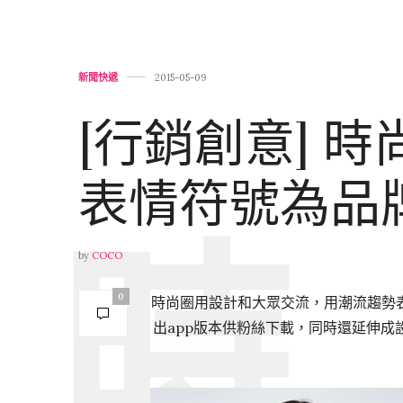
新聞快遞
2015-05-09
[行銷創意] 時
表情符號為品
by
COCO
0
時尚圈用設計和大眾交流，用潮流趨勢
出app版本供粉絲下載，同時還延伸