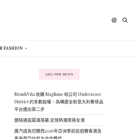
R FASHION
ASIA PRN NEWS
MondeVita 收購 Magliano 母公司 Underscore
District 的多數股權，為構建全新意大利奢侈品
平台邁出第二步
健絡通盃圓滿落幕 足球熱潮席捲全港
廣汽成為切爾西2026年亞洲季前巡迴賽香港及
馬來西亞站官方合作夥伴