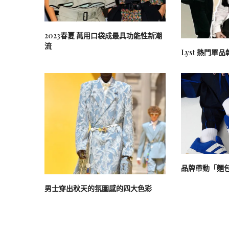
2023春夏 萬用口袋成最具功能性新潮
流
Lyst 熱門單
品牌帶動「麵包
男士穿出秋天的氛圍感的四大色彩