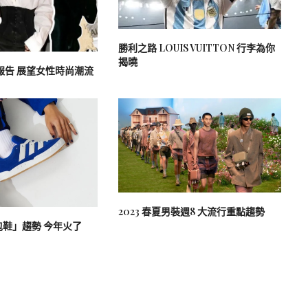
勝利之路 LOUIS VUITTON 行李為你
揭曉
品報告 展望女性時尚潮流
2023 春夏男裝週8 大流行重點趨勢
鞋」趨勢 今年火了