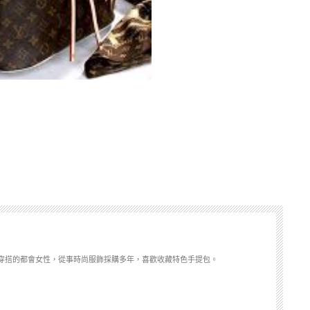
穿搭的都會女性，從事時尚服飾採購多年，喜歡收藏特色手提包。