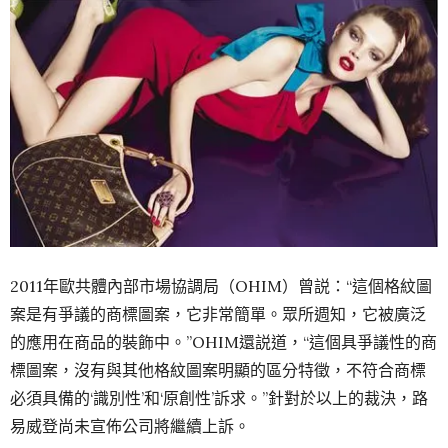
2011年歐共體內部市場協調局（OHIM）曾説：“這個格紋圖
案是有爭議的商標圖案，它非常簡單。眾所週知，它被廣泛
的應用在商品的裝飾中。”OHIM還説道，“這個具爭議性的商
標圖案，沒有與其他格紋圖案明顯的區分特徵，不符合商標
必須具備的‘識別性’和‘原創性’訴求。”針對於以上的裁決，路
易威登尚未宣佈公司將繼續上訴。