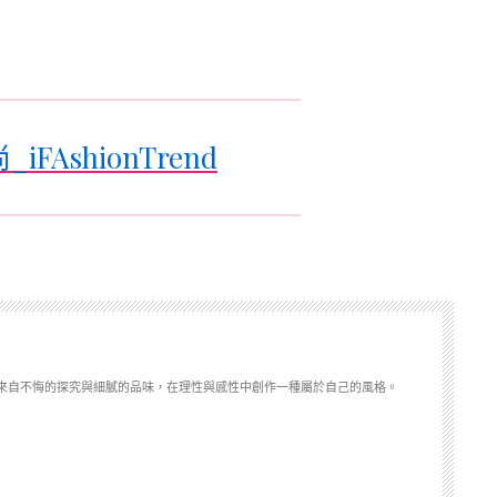
iFAshionTrend
來自不悔的探究與細膩的品味，在理性與感性中創作一種屬於自己的風格。