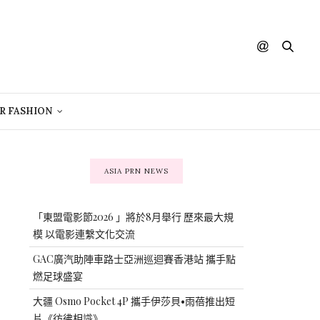
R FASHION
ASIA PRN NEWS
「東盟電影節2026 」將於8月舉行 歷來最大規
模 以電影連繫文化交流
GAC廣汽助陣車路士亞洲巡迴賽香港站 攜手點
燃足球盛宴
大疆 Osmo Pocket 4P 攜手伊莎貝•雨蓓推出短
片《彷彿相識》