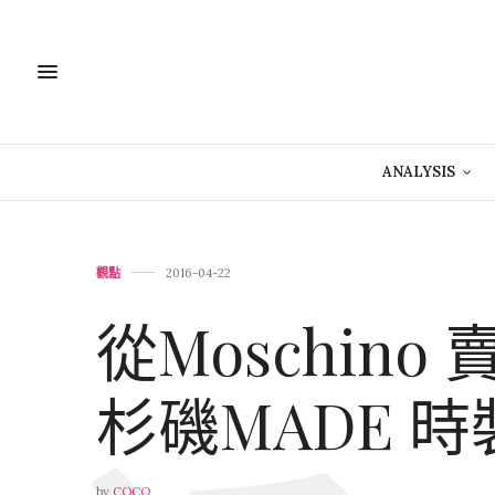
ANALYSIS
觀點
2016-04-22
從Moschin
杉磯MADE 
by
COCO