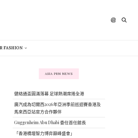
R FASHION
ASIA PRN NEWS
健絡通盃圓滿落幕 足球熱潮席捲全港
廣汽成為切爾西2026年亞洲季前巡迴賽香港及
馬來西亞站官方合作夥伴
Guggenheim Abu Dhabi 委任首任館長
「香港橋壇智力博弈巔峰盛會」