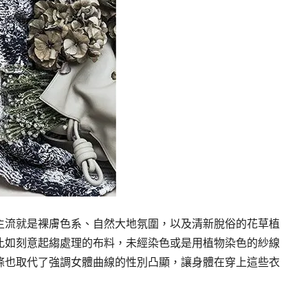
主流就是裸膚色系、自然大地氛圍，以及清新脫俗的花草植
比如刻意起縐處理的布料，未經染色或是用植物染色的紗線
條也取代了強調女體曲線的性別凸顯，讓身體在穿上這些衣