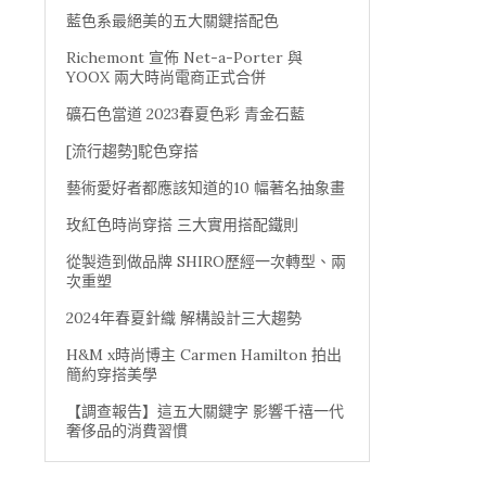
藍色系最絕美的五大關鍵搭配色
Richemont 宣佈 Net-a-Porter 與
YOOX 兩大時尚電商正式合併
礦石色當道 2023春夏色彩 青金石藍
[流行趨勢]駝色穿搭
藝術愛好者都應該知道的10 幅著名抽象畫
玫紅色時尚穿搭 三大實用搭配鐵則
從製造到做品牌 SHIRO歷經一次轉型、兩
次重塑
2024年春夏針織 解構設計三大趨勢
H&M x時尚博主 Carmen Hamilton 拍出
簡約穿搭美學
【調查報告】這五大關鍵字 影響千禧一代
奢侈品的消費習慣