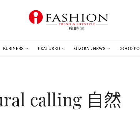
BUSINESS
FEATURED
GLOBAL NEWS
GOOD FO
al calling 自然