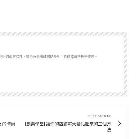
穿搭的都會女性，從事時尚服飾採購多年，喜歡收藏特色手提包。
NEXT ARTICLE
ng 的時尚
[創業學堂] 讓你的店鋪每天變化起來的三個方
法