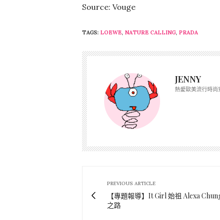
Source: Vouge
TAGS:
LOEWE
,
NATURE CALLING
,
PRADA
JENNY
熱愛歐美流行時尚
PREVIOUS ARTICLE
【專題報導】It Girl 始祖 Alexa Chu
之路