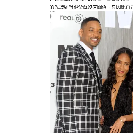
的光環絕對跟父蔭沒有關係，只因她自