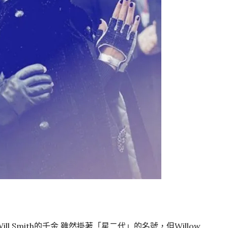
 Smith的千金,雖然掛著「星二代」的名號，但Willow