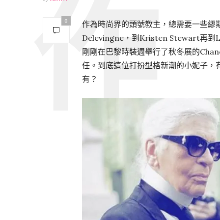
0
作為時尚界的頭號教主，總需要一些繆斯女神來
Delevingne，到Kristen Stewart再
剛剛在巴黎時裝週舉行了秋冬展的Chanel
任。到底這位打扮型格新潮的小妮子，有什
有？