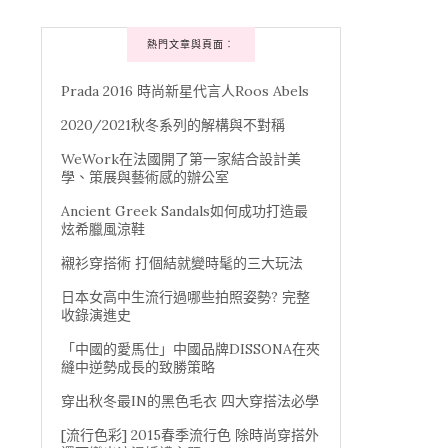
熱門文章與頁面︰
Prada 2016 時尚新星代言人Roos Abels
2020/2021秋冬系列的解構與不對稱
WeWork在法國開了第一家結合設計美
學、策展與藝術感的辦公室
Ancient Greek Sandals如何成功打造最
炫希臘風涼鞋
襯衫穿搭術 打個結就變時髦的三大玩法
日本女高中生流行過哪些拍照姿勢? 完整
收錄演進史
「中國的愛馬仕」中國品牌DISSONA在夾
縫中逆勢成長的致勝策略
穿出秋冬最IN的黑色毛衣 四大穿搭法必學
[流行色彩] 2015春季流行色 除時尚穿搭外