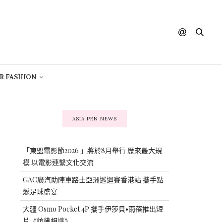
R FASHION
ASIA PRN NEWS
「東盟電影節2026 」將於8月舉行 歷來最大規
模 以電影連繫文化交流
GAC廣汽助陣車路士亞洲巡迴賽香港站 攜手點
燃足球盛宴
大疆 Osmo Pocket 4P 攜手伊莎貝•雨蓓推出短
片《彷彿相識》