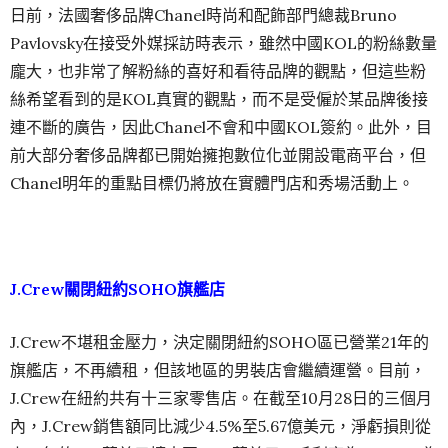
日前，法國奢侈品牌Chanel時尚和配飾部門總裁Bruno
Pavlovsky在接受外媒採訪時表示，雖然中國KOL的粉絲數量
龐大，也非常了解粉絲的喜好和看待品牌的觀點，但這些粉
絲希望看到的是KOL真實的觀點，而不是受僱於某品牌後接
連不斷的廣告，因此Chanel不會和中國KOL簽約。此外，目
前大部分奢侈品牌都已開始擁抱數位化並開設電商平台，但
Chanel明年的重點目標仍將放在實體門店和秀場活動上。
J.Crew關閉紐約SOHO旗艦店
J.Crew不堪租金壓力，決定關閉紐約SOHO區已營業21年的
旗艦店，不再續租，但該地區的男裝店會繼續運營。目前，
J.Crew在紐約共有十三家零售店。在截至10月28日的三個月
內，J.Crew銷售額同比減少4.5%至5.67億美元，淨虧損則從