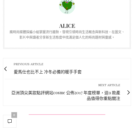
ALICE
瘋時尚媒體採編小組掌握流行趨勢，發現引領時尚生活概念與新科技，在圖文、
影片中與讀者分享新生活態度中找滿足個人化的時尚題材與靈感。
PREVIOUS ARTICLE
愛馬仕也比不上 冷冬必備的暖手手套
NEXT ARTICLE
亞洲頂尖美妝點評網站cosme 公佈2017 年度榜單，這9 款產
品值得你重點關注
0