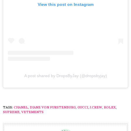
View this post on Instagram
A post shared by DropsByJay (@dropsbyjay)
TAGS:
CHANEL
,
DIANE VON FURSTENBURG
,
GUCCI
,
J.CREW
,
ROLEX
,
SUPREME
,
VETEMENTS