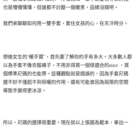
要愛馬仕的年紀，有多少男生只是溫暖了女生的手便得到了
她的心。
所以說，愛情不是“寧願在跑車裏哭，也不願坐在自行車上
笑”；愛情更不是你用一箱名牌包，卻只博紅顏一日笑。當
然，這種事就是如人飲水，冷暖自知。並不是愛情專家的我
也是懵懵懂懂，但誰都不討厭一個暖男，這總沒錯吧。
我們來聊聊如何用一雙手套，套住女孩的心，在天冷時分。
想做女生的“暖手寶”，首先要了解你的手有多大。大多數人都
以為手套不像衣服褲子，不用非得買一個很適合的size ，買