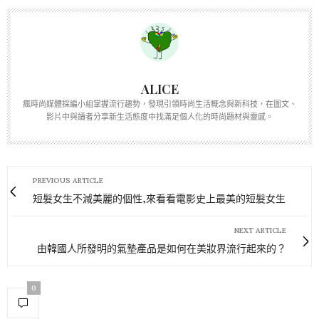
ALICE
瘋時尚媒體採編小組掌握流行趨勢，發現引領時尚生活概念與新科技，在圖文、
影片中與讀者分享新生活態度中找滿足個人化的時尚題材與靈感。
PREVIOUS ARTICLE
短髮女生不減美麗的個性,來看看電影史上最美的短髮女生
NEXT ARTICLE
由韓國人所發明的氣墊產品是如何在美妝界流行起來的？
0