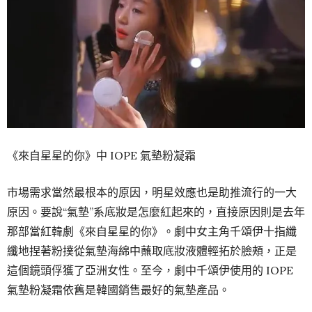
《來自星星的你》中 IOPE 氣墊粉凝霜
市場需求當然最根本的原因，明星效應也是助推流行的一大
原因。要說“氣墊”系底妝是怎麼紅起來的，直接原因則是去年
那部當紅韓劇《來自星星的你》。劇中女主角千頌伊十指纖
纖地捏著粉撲從氣墊海綿中蘸取底妝液體輕拓於臉頰，正是
這個鏡頭俘獲了亞洲女性。至今，劇中千頌伊使用的 IOPE
氣墊粉凝霜依舊是韓國銷售最好的氣墊產品。