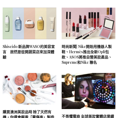
Shiseido 新品牌WASO的美容宣
時尚新聞| Nike開始用機器人製
言 居然是從開蔬菜店來加深體
鞋、Hermès推出全新Opli包
驗
款、ASOS將推自營美妝產品、
Supreme和Nike 聯名
購買澳洲美妝品時 除了天然有
不畏懼電商 全球美妝實體店業績
機，你還會察看「零傷害」製造