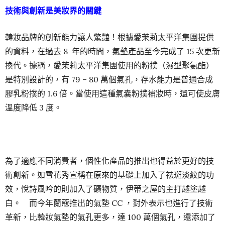
技術與創新是美妝界的關鍵
韓妝品牌的創新能力讓人驚豔！根據愛茉莉太平洋集團提供
的資料，在過去 8 年的時間，氣墊產品至今完成了 15 次更新
換代。據稱，愛茉莉太平洋集團使用的粉撲（濕型聚氨酯）
是特別設計的，有 79 – 80 萬個氣孔，存水能力是普通合成
膠乳粉撲的 1.6 倍。當使用這種氣囊粉撲補妝時，還可使皮膚
溫度降低 3 度。
為了適應不同消費者，個性化產品的推出也得益於更好的技
術創新。如雪花秀宣稱在原來的基礎上加入了祛斑淡紋的功
效，悅詩風吟的則加入了礦物質，伊蒂之屋的主打越塗越
白。 而今年蘭蔻推出的氣墊 CC ，對外表示也進行了技術
革新，比韓妝氣墊的氣孔更多，達 100 萬個氣孔，還添加了