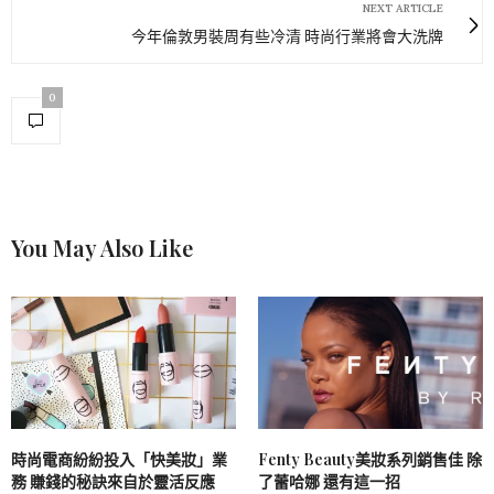
NEXT ARTICLE
今年倫敦男裝周有些冷清 時尚行業將會大洗牌
0
You May Also Like
時尚電商紛紛投入「快美妝」業
Fenty Beauty美妝系列銷售佳 除
務 賺錢的秘訣來自於靈活反應
了蕾哈娜 還有這一招