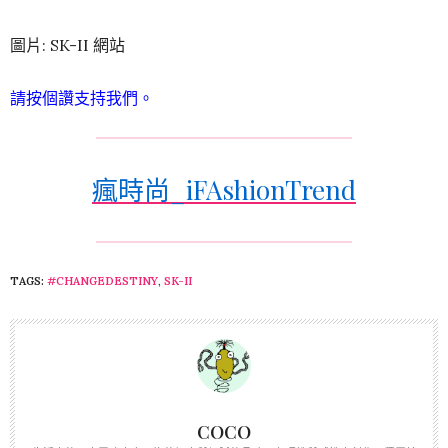
圖片: SK-II 網站
請按個讚支持我們。
瘋時尚_iFAshionTrend
TAGS:
#CHANGEDESTINY
,
SK-II
COCO