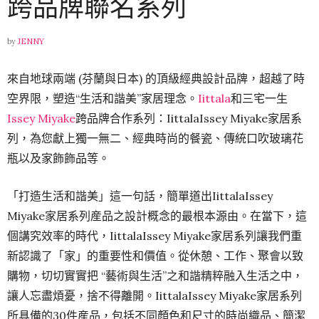
跨品牌聯名系列
by
JENNY
來自地球兩端 (芬蘭與日本) 的頂級經典設計品牌，超越了時
空界限，塑造“生活和諧美”家居理念。
Iittala
和三宅一生
Issey Miyake
跨品牌合作系列：IittalaIssey Miyake家居系
列，為您獻上獨一無二、經典時尚的餐瓷、傳統口吹玻璃花
瓶以及家飾飾品等。
「打造生活和諧美」這一句話，簡單道出IittalaIssey
Miyake家居系列産品之設計概念的最根本源由。在當下，這
個講究效率的時代，IittalaIssey Miyake家居系列讓我們重
新認識了「家」的重要性和價值。從休憩、工作、聚會以致
購物，切切實實把 “藝術與生活”之和諧精粹融入生活之中，
讓人忘盡煩憂，捨不得離開。IittalaIssey Miyake家居系列
所具備的30件産品，包括不同顏色和尺寸的時尚織品、簡潔