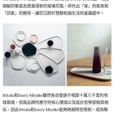
細膩的餐瓷及透澈清新的玻璃花瓶，烘托出「家」的氣氛和
「回家」的期待，讓您沉醉於憩靜和諧生活的雀躍感中。
Iittala和Issey Miyake雖然各自發跡于相距十萬八千里的地
球兩端，但兩品牌所應守的核心價值以及設計哲學卻極其相
似，因此Iittala和Issey Miyake能夠跨越時空限制，成為聯