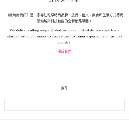
WHAT WE FOCUS
《瘋時尚資訊》是一家專注報導時尚品牌、旅行、藝文、飲食和生活方式等商
業領域與科技動態的全新網路媒體。
We deliver cutting-edge global fashion and lifestyle news and track
startup fashion business to inspire the customer experience of fashion
industry.
關於我們
搜尋