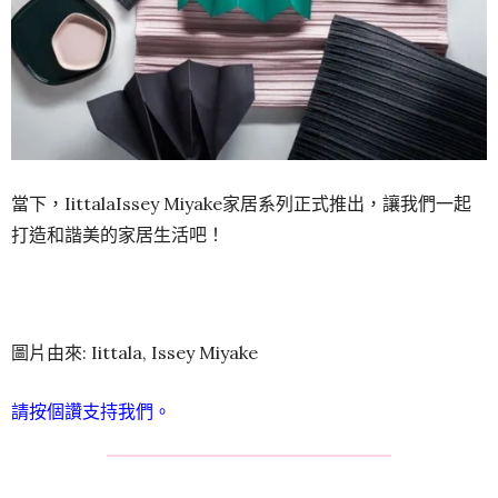
當下，IittalaIssey Miyake家居系列正式推出，讓我們一起
打造和諧美的家居生活吧！
圖片由來: Iittala, Issey Miyake
請按個讚支持我們。