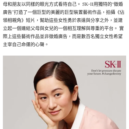
母和朋友以同樣的眼光方式看待自己。 SK-II用獨特的“徵婚
廣告”打造了一個巨型的美麗的巨型裝置藝術作品，拍攝《佔
領相親角》短片，幫助這些女性勇於表達與分享之外，並建
立起一個連結父母與女兒的一個相互理解與尊重的平台。 實
際上這些藝術作品並非徵婚廣告，而是數百名獨立女性希望
主宰自己命運的心聲。