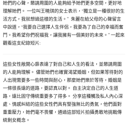
她們的心聲，懇請周圍的人能夠給予她們更多空間，更好地
理解她們。 一位叫王曉琪的女士表示，“獨立是一種很好的生
活方式，我就想過這樣的生活。” 朱麗在給父母的心聲留言
中說道，“我要自己選擇人生伴侶，我要為了自己的幸福而奮
鬥。我希望你們祝福我，讓我擁有一個美好的未來。” 一起來
觀看這支紀錄短片:
這些女性敞開心扉表達了對自己和人生的看法，並懇請周圍
的人能夠理解。 儘管她們也確實渴望婚姻，但如果等待對的
人出現需要多一些時間與耐心，那麼她們樂於等待，婚姻是
一條很長遠的道路，要認真以對。 自主決定自己的人生道
路，遠比固守傳統重要多了得多。 分享這種觸及私人內心深
處、情感糾結的這些女性們具有堅強無比的勇氣，他們面對
重重壓力，她們毫不畏懼，通過這部短片拍攝勇敢地挑戰傳
統剩女概念。