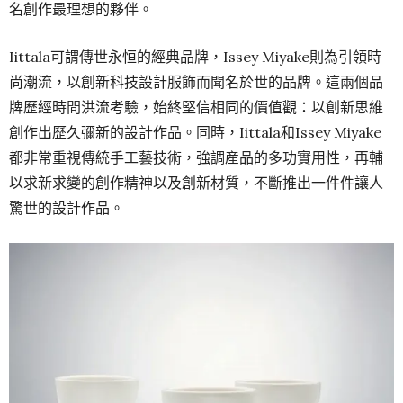
名創作最理想的夥伴。
Iittala可謂傳世永恒的經典品牌，Issey Miyake則為引領時
尚潮流，以創新科技設計服飾而聞名於世的品牌。這兩個品
牌歷經時間洪流考驗，始終堅信相同的價值觀：以創新思維
創作出歷久彌新的設計作品。同時，Iittala和Issey Miyake
都非常重視傳統手工藝技術，強調産品的多功實用性，再輔
以求新求變的創作精神以及創新材質，不斷推出一件件讓人
驚世的設計作品。