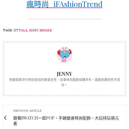
瘋時尚_iFAshionTrend
TAGS:
IITTALA
,
ISSEY MIYAKE
JENNY
熱愛歐美流行時尚穿搭的都會女性，從事時尚服飾採購多年，喜歡收藏特色手提
包。
PREVIOUS ARTICLE
跟著SWATCH一起POP，手錶變身時尚配飾，大玩特玩萌元
素