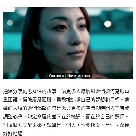
通過分享勵志女性的故事，讓更多人瞭解到她們如何克服重
重困難，衝破層層阻礙，勇敢地追求自己的夢想和目標。適
婚而未婚的她們渴望的只是需要更多的空間與時間去等待或
調整心態，決定命運的並不在於機遇，而在於自己的選擇。
別讓壓力支配未來，就算是一個人，也要快樂、自信、然後
好好地過!