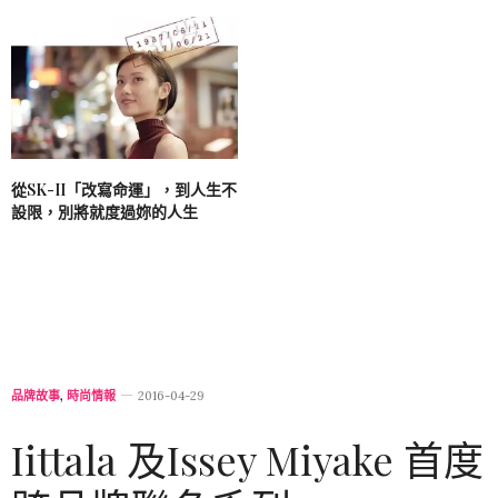
從SK-II「改寫命運」，到人生不
設限，別將就度過妳的人生
品牌故事
,
時尚情報
2016-04-29
Iittala 及Issey Miyake 首度