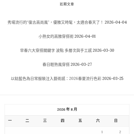
近期文章
秀場流行的“復古高尚風”，優雅又時髦，太適合春天了！
2026-04-04
小熟女的高雅穿搭術
2026-04-01
早春六大穿搭關鍵字 波點 多層次與手工感
2026-03-30
春日輕熟風穿搭
2026-03-27
以鈷藍色為日常服裝注入藝術感：2026春夏流行色彩
2026-03-25
2026 年 8 月
一
二
三
四
五
六
日
1
2