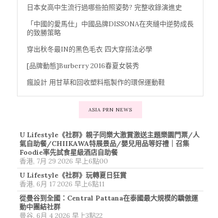
日本女高中生流行過哪些拍照姿勢? 完整收錄演進史
「中國的愛馬仕」中國品牌DISSONA在夾縫中逆勢成長
的致勝策略
穿出秋冬最IN的黑色毛衣 四大穿搭法必學
[品牌動態]Burberry 2016春夏女裝秀
瘋設計 用甘草和回收塑料瓶製作的環保運動鞋
ASIA PRN NEWS
U Lifestyle《社群》親子同樂大激賞激送主題樂園門票/人
氣自助餐/CHIIKAWA特展景品/嬰兒用品等好禮｜召集
Foodie率先試食星級酒店自助餐
香港, 7月 29 2026 早上6點00
U Lifestyle《社群》玩轉夏日狂賞
香港, 6月 17 2026 早上6點11
從曼谷到全國：Central Pattana在泰國最大規模的驕傲運
動中團結社群
曼谷, 6月 4 2026 早上3點22