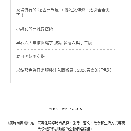
秀場流行的“復古高尚風”，優雅又時髦，太適合春天
了！
小熟女的高雅穿搭術
早春六大穿搭關鍵字 波點 多層次與手工感
春日輕熟風穿搭
以鈷藍色為日常服裝注入藝術感：2026春夏流行色彩
WHAT WE FOCUS
《瘋時尚資訊》是一家專注報導時尚品牌、旅行、藝文、飲食和生活方式等商
業領域與科技動態的全新網路媒體。