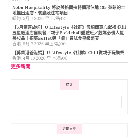
Nobu Hospitality 將於英格蘭拉特蘭郡佔地 185 英畝的土
地推出酒店、餐廳及住宅項目
紐約, 5月 7 2026 早上7點48
【5月驚喜放送】U Lifestyle《社群》母親節窩心獻禮 送出
五星級酒店自助餐／親子Pickleball體驗班／靚媽必備人氣
美妝品｜招募Buffet導「嚐」員試食星級盛宴
香港, 5月 7 2026 早上6點00
【募集港爸港媽】U Lifestyle《社群》Chill賞親子玩樂祭
香港, 4月 13 2026 早上6點00
更多新聞
搜尋
近期文章