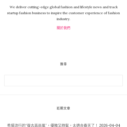
We deliver cutting-edge global fashion and lifestyle news and track
startup fashion business to inspire the customer experience of fashion
industry.
關於我們
搜尋
近期文章
秀場流行的“復古高尚風”，優雅又時髦，太適合春天了！
2026-04-04