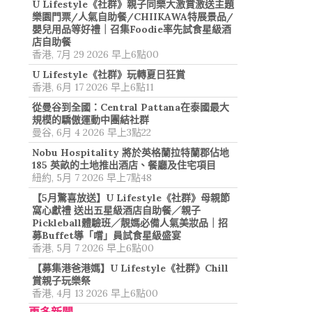
U Lifestyle《社群》親子同樂大激賞激送主題
樂園門票/人氣自助餐/CHIIKAWA特展景品/
嬰兒用品等好禮｜召集Foodie率先試食星級酒
店自助餐
香港, 7月 29 2026 早上6點00
U Lifestyle《社群》玩轉夏日狂賞
香港, 6月 17 2026 早上6點11
從曼谷到全國：Central Pattana在泰國最大
規模的驕傲運動中團結社群
曼谷, 6月 4 2026 早上3點22
Nobu Hospitality 將於英格蘭拉特蘭郡佔地
185 英畝的土地推出酒店、餐廳及住宅項目
紐約, 5月 7 2026 早上7點48
【5月驚喜放送】U Lifestyle《社群》母親節
窩心獻禮 送出五星級酒店自助餐／親子
Pickleball體驗班／靚媽必備人氣美妝品｜招
募Buffet導「嚐」員試食星級盛宴
香港, 5月 7 2026 早上6點00
【募集港爸港媽】U Lifestyle《社群》Chill
賞親子玩樂祭
香港, 4月 13 2026 早上6點00
更多新聞