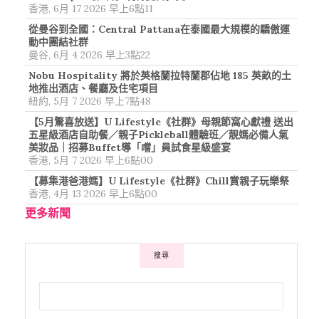
香港, 6月 17 2026 早上6點11
從曼谷到全國：Central Pattana在泰國最大規模的驕傲運
動中團結社群
曼谷, 6月 4 2026 早上3點22
Nobu Hospitality 將於英格蘭拉特蘭郡佔地 185 英畝的土
地推出酒店、餐廳及住宅項目
紐約, 5月 7 2026 早上7點48
【5月驚喜放送】U Lifestyle《社群》母親節窩心獻禮 送出
五星級酒店自助餐／親子Pickleball體驗班／靚媽必備人氣
美妝品｜招募Buffet導「嚐」員試食星級盛宴
香港, 5月 7 2026 早上6點00
【募集港爸港媽】U Lifestyle《社群》Chill賞親子玩樂祭
香港, 4月 13 2026 早上6點00
更多新聞
搜尋