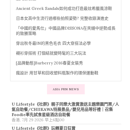
Ancient Greek Sandals如何成功打造最炫希臘風涼鞋
日本女高中生流行過哪些拍照姿勢? 完整收錄演進史
「中國的愛馬仕」中國品牌DISSONA在夾縫中逆勢成長
的致勝策略
穿出秋冬最IN的黑色毛衣 四大穿搭法必學
襯衫穿搭術 打個結就變時髦的三大玩法
[品牌動態]Burberry 2016春夏女裝秀
瘋設計 用甘草和回收塑料瓶製作的環保運動鞋
ASIA PRN NEWS
U Lifestyle《社群》親子同樂大激賞激送主題樂園門票/人
氣自助餐/CHIIKAWA特展景品/嬰兒用品等好禮｜召集
Foodie率先試食星級酒店自助餐
香港, 7月 29 2026 早上6點00
U Lifestyle《社群》玩轉夏日狂賞