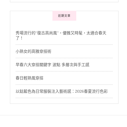
近期文章
秀場流行的“復古高尚風”，優雅又時髦，太適合春天
了！
小熟女的高雅穿搭術
早春六大穿搭關鍵字 波點 多層次與手工感
春日輕熟風穿搭
以鈷藍色為日常服裝注入藝術感：2026春夏流行色彩