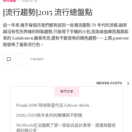
時尚情報
2015-12-31
[流行趨勢]2015 流行總盤點
這一年來,幾乎每個月我們都有説到一些潮流趨勢,70 年代的流蘇,越來
越沒有性別界線的時裝趨勢,只裝得下手機的小包,因為瑜伽褲而風靡起
來的 Lululemon,機車夾克,還有不斷發佈的顏色趨勢——上周,pantone
剛發佈了最新流行色。
0 SHARES
NEWER POSTS
熱門文章
Prada 2016 時尚新星代言人Roos Abels
2020/2021秋冬系列的解構與不對稱
WeWork在法國開了第一家結合設計美學、策展與藝術
感的辦公室