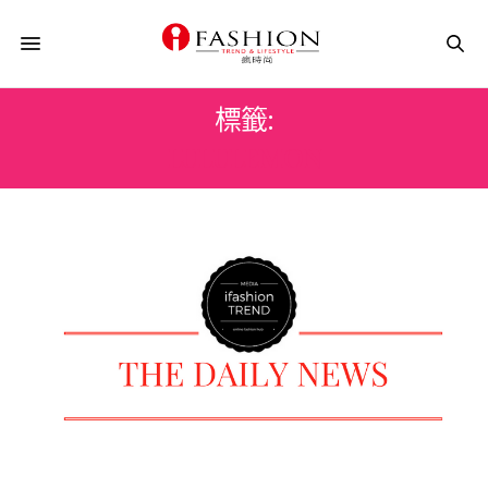
標籤:
LULULEMON