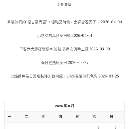
近期文章
秀場流行的“復古高尚風”，優雅又時髦，太適合春天了！
2026-04-04
小熟女的高雅穿搭術
2026-04-01
早春六大穿搭關鍵字 波點 多層次與手工感
2026-03-30
春日輕熟風穿搭
2026-03-27
以鈷藍色為日常服裝注入藝術感：2026春夏流行色彩
2026-03-25
2026 年 8 月
一
二
三
四
五
六
日
1
2