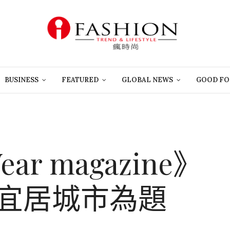
BUSINESS
FEATURED
GLOBAL NEWS
GOOD FO
Wear magazine》
以宜居城市為題