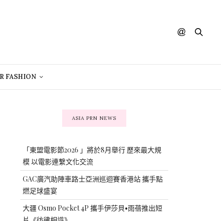
R FASHION
ASIA PRN NEWS
「東盟電影節2026 」將於8月舉行 歷來最大規
模 以電影連繫文化交流
GAC廣汽助陣車路士亞洲巡迴賽香港站 攜手點
燃足球盛宴
大疆 Osmo Pocket 4P 攜手伊莎貝•雨蓓推出短
片《彷彿相識》