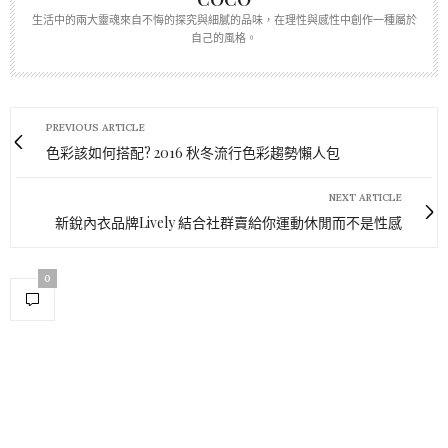
生活中的兩大靈魂來自不悔的探究與細膩的品味，在理性與感性中創作一種屬於
自己的風格。
PREVIOUS ARTICLE
色彩該如何搭配? 2016 秋冬流行色彩趨勢懶人包
NEXT ARTICLE
新銳內衣品牌Lively 結合社群賣給你運動休閒而不是性感
0