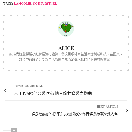
TAGS:
LANCOME
,
SONIA RYKIEL
ALICE
瘋時尚媒體採編小組掌握流行趨勢，發現引領時尚生活概念與新科技，在圖文、
影片中與讀者分享新生活態度中找滿足個人化的時尚題材與靈感。
PREVIOUS ARTICLE
GODIVA陪伴最愛甜心 情人節共譜愛之戀曲
NEXT ARTICLE
色彩該如何搭配? 2016 秋冬流行色彩趨勢懶人包
0