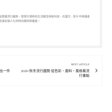
組掌握流行趨勢，發現引領時尚生活概念與新科技，在圖文、影片中與讀者
找滿足個人化的時尚題材與靈感。
NEXT ARTICLE
賣出一件
2020 秋冬流行趨勢 從色彩、面料，風格看流
行重點