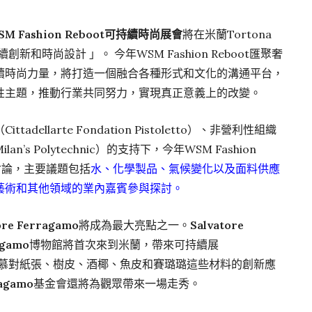
SM Fashion Reboot可持續時尚展會
將在米蘭Tortona
續創新和時尚設計 」。 今年WSM Fashion Reboot匯聚奢
續時尚力量，將打造一個融合各種形式和文化的溝通平台，
性主題，推動行業共同努力，實現真正意義上的改變。
ellarte Fondation Pistoletto）、非營利性組織
ilan’s Polytechnic）的支持下，今年WSM Fashion
組討論，主要議題包括
水、化學製品、氣候變化以及面料供應
藝術和其他領域的業內嘉賓參與探討。
ore Ferragamo
將成為最大亮點之一。
Salvatore
agamo
博物館將首次來到米蘭，帶來可持續展
g，展示菲拉格慕對紙張、樹皮、酒椰、魚皮和賽璐璐這些材料的創新應
agamo
基金會還將為觀眾帶來一場走秀。