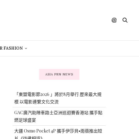
R FASHION
ASIA PRN NEWS
「東盟電影節2026 」將於8月舉行 歷來最大規
模 以電影連繫文化交流
GAC廣汽助陣車路士亞洲巡迴賽香港站 攜手點
燃足球盛宴
大疆 Osmo Pocket 4P 攜手伊莎貝•雨蓓推出短
片《彷彿相識》