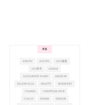
標籤
#NYFW
#OOTD
2020春夏
2021秋冬
ADIDAS
ALEXANDER WANG
AMAZON
BALENCIAGA
BEAUTY
BURBERRY
CHANEL
CHRISTIAN DIOR
COACH
DENIM
DESIGN