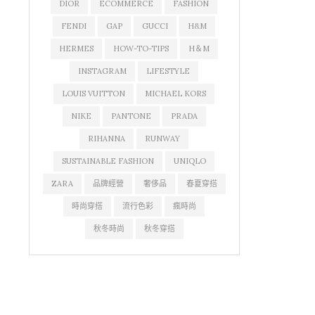
DIOR
ECOMMERCE
FASHION
FENDI
GAP
GUCCI
H&M
HERMES
HOW-TO-TIPS
H＆M
INSTAGRAM
LIFESTYLE
LOUIS VUITTON
MICHAEL KORS
NIKE
PANTONE
PRADA
RIHANNA
RUNWAY
SUSTAINABLE FASHION
UNIQLO
ZARA
品牌經營
奢侈品
春夏穿搭
時尚穿搭
流行色彩
瘋時尚
秋冬時尚
秋冬穿搭