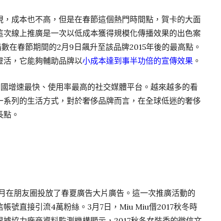
現，成本也不高，但是在春節這個熱門時間點，賀卡的大面
這次線上推廣是一次以低成本獲得規模化傳播效果的出色案
度指數在春節期間的2月9日飆升至該品牌2015年後的最高點。
靈活，它能夠輔助品牌以
小成本達到事半功倍的宣傳效果
。
中國增速最快、使用率最高的社交媒體平台。越來越多的看
一系列的生活方式，對於奢侈品牌而言，在全球低迷的奢侈
長點。
年3月在朋友圈投放了春夏廣告大片廣告。這一次推廣活動的
直接引流4萬粉絲。3月7日，Miu Miu借2017秋冬時
據協力廠商資料監測機構顯示，2017秋冬女裝秀的微信文