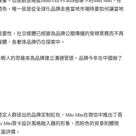
是創意總監Miuccia Prada指導下的Miu Miu，在
特色，唯一就是從全球化品牌走進當地市場時要如何讓當地
重要性，社交媒體已經變為品牌公關傳播的常規業務而不再
媒體，各奢侈品牌仍在探索中。
，用年輕人的思維來為品牌建立溝通管道。品牌今年在中國做了
定人群送出的品牌定制紅包，Miu Miu在微信中推出丁酉
u Miu賀卡設計風格融入雞的形象，而粉色的背景則體現
正面評價。