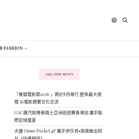
R FASHION
ASIA PRN NEWS
「東盟電影節2026 」將於8月舉行 歷來最大規
模 以電影連繫文化交流
GAC廣汽助陣車路士亞洲巡迴賽香港站 攜手點
燃足球盛宴
大疆 Osmo Pocket 4P 攜手伊莎貝•雨蓓推出短
片《彷彿相識》