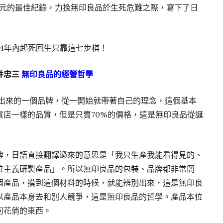
億日元的最佳紀錄，力挽無印良品於生死危難之際，寫下了日
品在4年內起死回生只靠這七步棋！
井忠三
無印良品的經營哲學
造出來的一個品牌，從一開始就帶著自己的理念，這個基本
貨店一樣的品質，但是只賣70%的價格，這是無印良品從誕
牌，日語直接翻譯過來的意思是「我只生產我能看得見的、
位主義研製產品」。所以無印良品的包裝、品牌都非常簡
個產品，摸到這個材料的時候，就能辨別出來，這是無印良
以產品本身去和別人競爭，這是無印良品的哲學。產品本位
何花俏的東西。