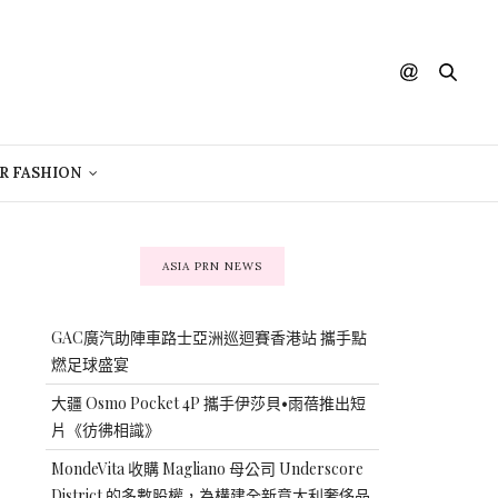
R FASHION
ASIA PRN NEWS
GAC廣汽助陣車路士亞洲巡迴賽香港站 攜手點
燃足球盛宴
大疆 Osmo Pocket 4P 攜手伊莎貝•雨蓓推出短
片《彷彿相識》
MondeVita 收購 Magliano 母公司 Underscore
District 的多數股權，為構建全新意大利奢侈品