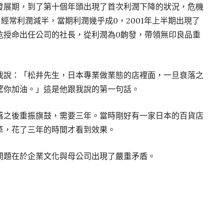
發展期，到了第十個年頭出現了首次利潤下降的狀況，危機
大，經常利潤減半，當期利潤幾乎成0，2001年上半期出現了
危授命出任公司的社長，從利潤為0齣發，帶領無印良品重
我說：「松井先生，日本專業做業態的店裡面，一旦衰落之
望你加油。」這是他跟我說的第一句話。
落之後重振旗鼓，需要三年。當時剛好有一家日本的百貨店
革，花了三年的時間才看到效果。
問題在於企業文化與母公司出現了嚴重矛盾。