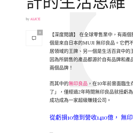
計的生活思維
by
ALICE
0
【深度閱讀】 在全球零售業中，有兩
個是來自日本的MUJI 無印良品。它
居領域的王牌、另一個是生活百貨中的
因為所銷售的產品都源於自有品牌和產
兩個品牌！
而其中的
無印良品
，在10年前曾面臨生
了」，僅經過2年時間無印良品就扭虧為
成功成為一家超級賺錢公司。
從虧損10億到營收1410億， 