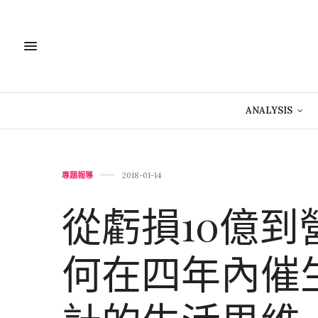
ANALYSIS
專題報導
2018-01-14
從虧損10億到營
何在四年內催